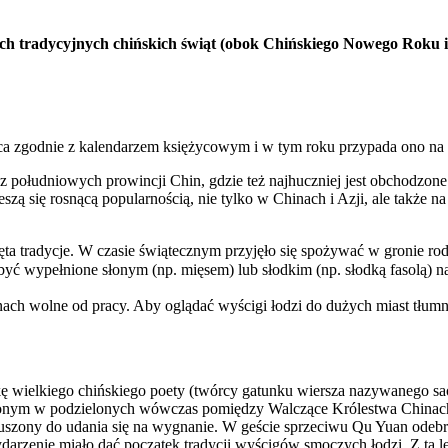
ch tradycyjnych chińskich świąt (obok Chińskiego Nowego Roku i Św
ąca zgodnie z kalendarzem księżycowym i w tym roku przypada ono na
o z południowych prowincji Chin, gdzie też najhuczniej jest obchodzon
ieszą się rosnącą popularnością, nie tylko w Chinach i Azji, ale także
ta tradycje. W czasie świątecznym przyjęło się spożywać w gronie rod
ć wypełnione słonym (np. mięsem) lub słodkim (np. słodką fasolą) n
ach wolne od pracy. Aby oglądać wyścigi łodzi do dużych miast tłumnie
 wielkiego chińskiego poety (twórcy gatunku wiersza nazywanego sao
czonym w podzielonych wówczas pomiędzy Walczące Królestwa Chinach,
szony do udania się na wygnanie. W geście sprzeciwu Qu Yuan odebra
ydarzenie miało dać początek tradycji wyścigów smoczych łodzi. Z tą