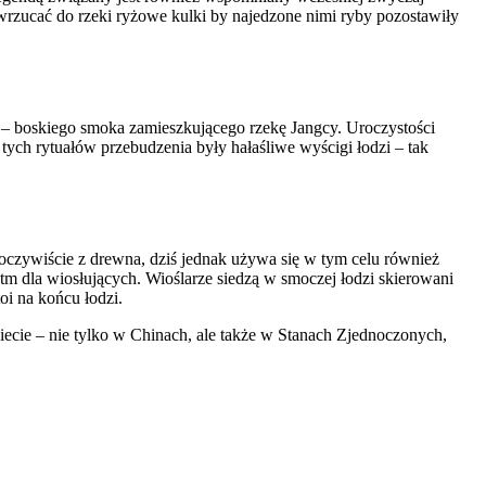
 wrzucać do rzeki ryżowe kulki by najedzone nimi ryby pozostawiły
z – boskiego smoka zamieszkującego rzekę Jangcy. Uroczystości
tych rytuałów przebudzenia były hałaśliwe wyścigi łodzi – tak
czywiście z drewna, dziś jednak używa się w tym celu również
ytm dla wiosłujących. Wioślarze siedzą w smoczej łodzi skierowani
oi na końcu łodzi.
ecie – nie tylko w Chinach, ale także w Stanach Zjednoczonych,