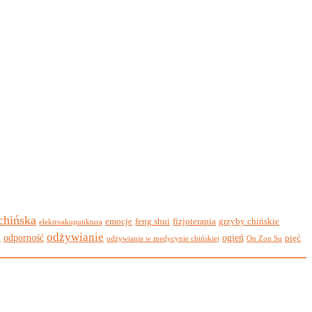
 chińska
emocje
feng shui
fizjoterapia
grzyby chińskie
elektroakupunktura
odżywianie
i
odporność
ogień
pięć
odżywianie w medycynie chińskiej
On Zon Su