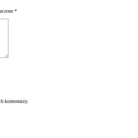
naczone
*
ch komentarzy.