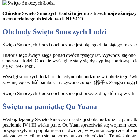
Chińskie Święto Smoczych Łodzi to jedno z trzech najważniejszy
niematerialnego dziedzictwa UNESCO.
Obchody Święta Smoczych Łodzi
Święto Smoczych Łodzi obchodzone jest piątego dnia piątego miesi
Historia tego święta sięga ponad dwóch tysięcy lat. Wywodzi się on
smoczych łodzi. Obecnie wyścigi te stały się dyscypliną sportową i c
się w 1997 roku.
Wyścigi smoczych łodzi to nie jedyne obchodzone w trakcie tego świę
zawiniętego w liść bambusa, nazywane zongzi (粽子). Zongzi mogą by
Święto Smoczych Łodzi obchodzone jest przez 3 dni, które są w Chin
Święto na pamiątkę Qu Yuana
Według legendy Święto Smoczych Łodzi jest obchodzone na pamiątkę
przełomie IV i III wieku p.n.e. Qu Yuan sprzeciwiał się wojnom to
przysporzyły mu popularności na dworze, w wyniku czego został zmu
widząc go rzucili mu się na pomoc w swoich łodziach. To właśnie w