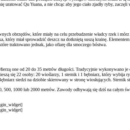
ię uratować Qu Yuana, a nie chcąc aby jego ciało zjadły ryby, zaczęli
awnych obrzędów, które miały na celu przebudzenie władcy rzek i mór
, który miał sprowadzić deszcz na dotkniętą suszą krainę. Elementem 
 które traktowano jednak, jako ofiarę dla smoczego bóstwa.
ierzą one od 20 do 35 metrów długości. Tradycyjnie wykonywano je o
ą się 22 osoby: 20 wioślarzy, 1 sternik i 1 bębniarz, który wybija r
iarz siedzi na dziobie skierowany w stronę wiosłujących. Sternik st
, 500, 1000 lub 2000 metrów. Zawody odbywają się dziś na całym świ
rigin_widget]
rigin_widget]