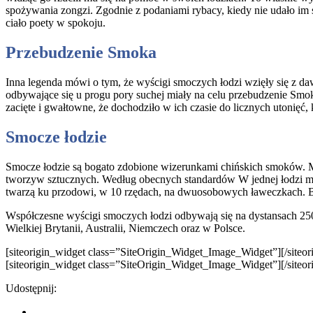
spożywania zongzi. Zgodnie z podaniami rybacy, kiedy nie udało im s
ciało poety w spokoju.
Przebudzenie Smoka
Inna legenda mówi o tym, że wyścigi smoczych łodzi wzięły się z d
odbywające się u progu pory suchej miały na celu przebudzenie Smoka
zacięte i gwałtowne, że dochodziło w ich czasie do licznych utonięć,
Smocze łodzie
Smocze łodzie są bogato zdobione wizerunkami chińskich smoków. M
tworzyw sztucznych. Według obecnych standardów W jednej łodzi miesz
twarzą ku przodowi, w 10 rzędach, na dwuosobowych ławeczkach. Bębn
Współczesne wyścigi smoczych łodzi odbywają się na dystansach 250
Wielkiej Brytanii, Australii, Niemczech oraz w Polsce.
[siteorigin_widget class=”SiteOrigin_Widget_Image_Widget”]
[/siteo
[siteorigin_widget class=”SiteOrigin_Widget_Image_Widget”]
[/siteo
Udostępnij: