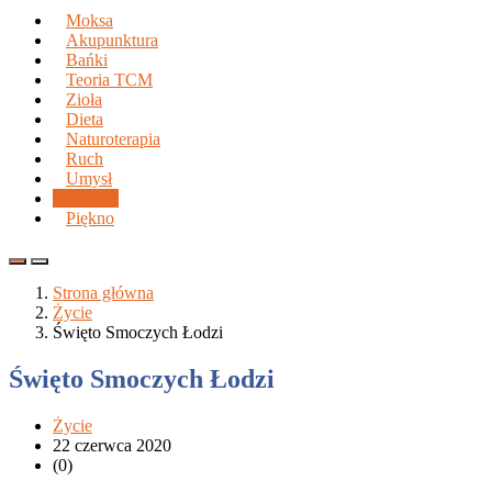
Moksa
Akupunktura
Bańki
Teoria TCM
Zioła
Dieta
Naturoterapia
Ruch
Umysł
Życie
Piękno
Strona główna
Życie
Święto Smoczych Łodzi
Święto Smoczych Łodzi
Życie
22 czerwca 2020
(0)