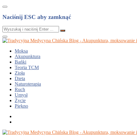
Naciśnij ESC aby zamknąć
Moksa
Akupunktura
Bańki
Teoria TCM
Zioła
Dieta
Naturoterapia
Ruch
Umysł
Życie
Piękno