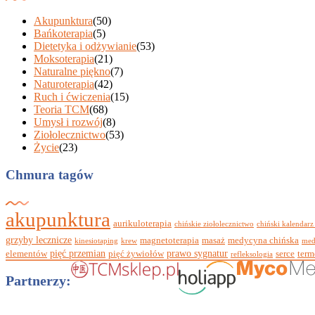
Akupunktura
(50)
Bańkoterapia
(5)
Dietetyka i odżywianie
(53)
Moksoterapia
(21)
Naturalne piękno
(7)
Naturoterapia
(42)
Ruch i ćwiczenia
(15)
Teoria TCM
(68)
Umysł i rozwój
(8)
Ziołolecznictwo
(53)
Życie
(23)
Chmura tagów
akupunktura
aurikuloterapia
chińskie ziołolecznictwo
chiński kalendarz
grzyby lecznicze
magnetoterapia
masaż
medycyna chińska
kinesiotaping
krew
med
pięć przemian
prawo sygnatur
elementów
pięć żywiołów
serce
term
refleksologia
Partnerzy: