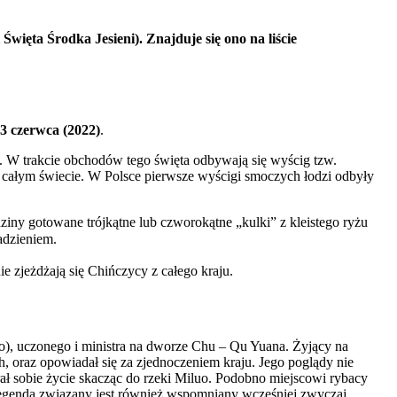
ięta Środka Jesieni). Znajduje się ono na liście
3 czerwca (2022)
.
e. W trakcie obchodów tego święta odbywają się wyścig tzw.
 na całym świecie. W Polsce pierwsze wyścigi smoczych łodzi odbyły
ziny gotowane trójkątne lub czworokątne „kulki” z kleistego ryżu
adzieniem.
 zjeżdżają się Chińczycy z całego kraju.
), uczonego i ministra na dworze Chu – Qu Yuana. Żyjący na
 oraz opowiadał się za zjednoczeniem kraju. Jego poglądy nie
ł sobie życie skacząc do rzeki Miluo. Podobno miejscowi rybacy
 legendą związany jest również wspomniany wcześniej zwyczaj