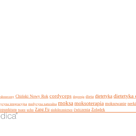
dietetyka
cordyceps
dietetyka
Chiński Nowy Rok
dieta
 słoneczny
depresja
moksa
moksoterapia
moksowanie
nerk
ycyna integracyjna
medycyna naturalna
Zang Fu
opunktura
ćwiczenia
Żołądek
twarz
ucho
ziołolecznictwo