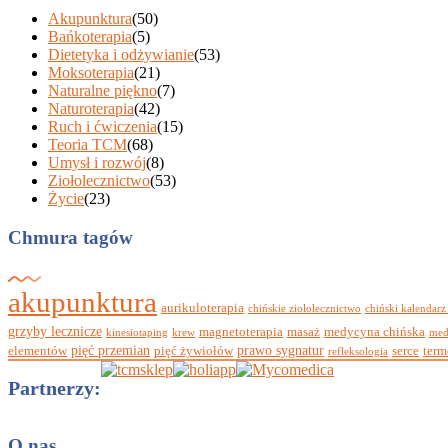
Akupunktura
(50)
Bańkoterapia
(5)
Dietetyka i odżywianie
(53)
Moksoterapia
(21)
Naturalne piękno
(7)
Naturoterapia
(42)
Ruch i ćwiczenia
(15)
Teoria TCM
(68)
Umysł i rozwój
(8)
Ziołolecznictwo
(53)
Życie
(23)
Chmura tagów
akupunktura
aurikuloterapia
chińskie ziołolecznictwo
chiński kalendarz
grzyby lecznicze
magnetoterapia
masaż
medycyna chińska
kinesiotaping
krew
med
pięć przemian
prawo sygnatur
elementów
pięć żywiołów
serce
term
refleksologia
Partnerzy:
O nas