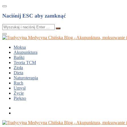
Naciśnij ESC aby zamknąć
Moksa
Akupunktura
Bańki
Teoria TCM
Zioła
Dieta
Naturoterapia
Ruch
Umysł
Życie
Piękno