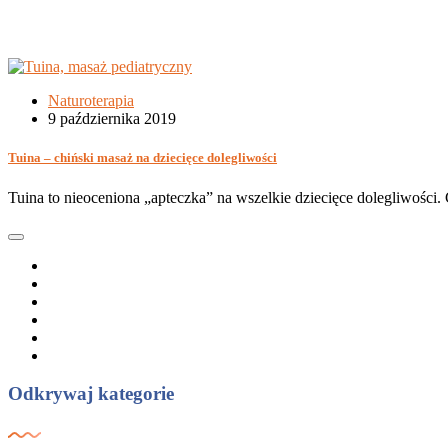
Naturoterapia
9 października 2019
Tuina – chiński masaż na dziecięce dolegliwości
Tuina to nieoceniona „apteczka” na wszelkie dziecięce dolegliwości
Odkrywaj kategorie