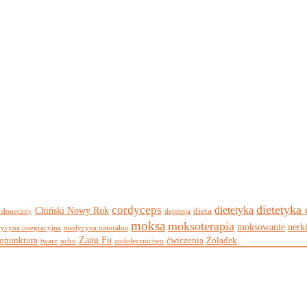
dietetyka
cordyceps
dietetyka
Chiński Nowy Rok
dieta
 słoneczny
depresja
moksa
moksoterapia
moksowanie
nerk
ycyna integracyjna
medycyna naturalna
Zang Fu
opunktura
ćwiczenia
Żołądek
twarz
ucho
ziołolecznictwo