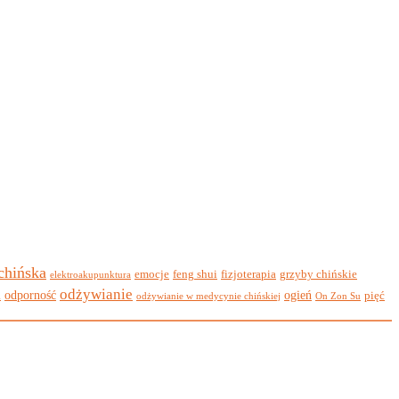
 chińska
emocje
feng shui
fizjoterapia
grzyby chińskie
elektroakupunktura
odżywianie
i
odporność
ogień
pięć
odżywianie w medycynie chińskiej
On Zon Su