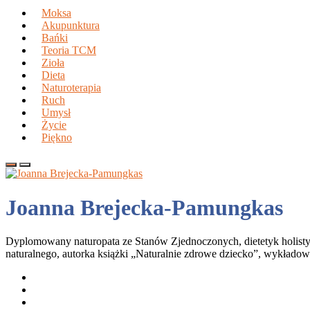
Moksa
Akupunktura
Bańki
Teoria TCM
Zioła
Dieta
Naturoterapia
Ruch
Umysł
Życie
Piękno
Joanna Brejecka-Pamungkas
Dyplomowany naturopata ze Stanów Zjednoczonych, dietetyk holistyc
naturalnego, autorka książki „Naturalnie zdrowe dziecko”, wykładow