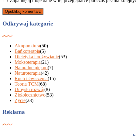
Zapamiętaj moje dane w tej przeglądarce podczas pisania kolejny
Odkrywaj kategorie
Akupunktura
(50)
Bańkoterapia
(5)
Dietetyka i odżywianie
(53)
Moksoterapia
(21)
Naturalne piękno
(7)
Naturoterapia
(42)
Ruch i ćwiczenia
(15)
Teoria TCM
(68)
Umysł i rozwój
(8)
Ziołolecznictwo
(53)
Życie
(23)
Reklama
I