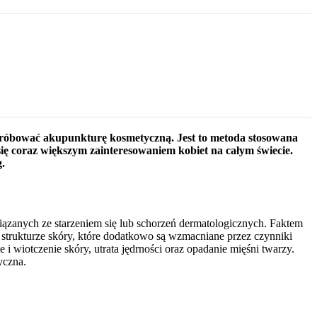
próbować akupunkturę kosmetyczną. Jest to metoda stosowana
się coraz większym zainteresowaniem kobiet na całym świecie.
g.
iązanych ze starzeniem się lub schorzeń dermatologicznych. Faktem
 strukturze skóry, które dodatkowo są wzmacniane przez czynniki
 wiotczenie skóry, utrata jędrności oraz opadanie mięśni twarzy.
yczna.