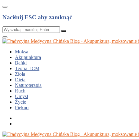
Naciśnij ESC aby zamknąć
Moksa
Akupunktura
Bańki
Teoria TCM
Zioła
Dieta
Naturoterapia
Ruch
Umysł
Życie
Piękno