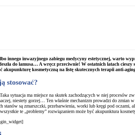
lbo innego inwazyjnego zabiegu medycyny estetycznej, warto wy
deszła do lamusa… A wręcz przeciwnie! W ostatnich latach cieszy 
ć akupunkturę kosmetyczną na listę skutecznych terapii anti-agin
ją stosować?
 Taka sytuacja ma miejsce na skutek zachodzących w niej procesów zw
 inaczej, niestety gorzej… Ten właśnie mechanizm prowadzi do zmian w
tanów są zmarszczki, przebarwienia, worki lub kręgi pod oczami, ale i
 wszystkie te „problemy” rozwiązaniem może być akupunktura kosmet
rigin_widget]
j