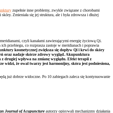
unktury
zupełnie inne problemy, zwykle związane z chorobami
y. Zmieniała się jej struktura, ale i była zdrowsza i dłużej
eridianami, czyli kanałami zawierającymi energię życiową Qi.
ch przebiegu, co rozprasza zastoje w meridianach i poprawia
nktury kosmetycznej zwiększa się dopływ Qi i krwi do skóry
rwień oraz nadaje skórze zdrowy wygląd. Akupunktura
 z drugiej wpływa na zmianę wyglądu. Efekt terapii z
ze widzi, że owal twarzy jest harmonijny, skóra jest podniesiona,
 będą już dobrze widoczne. Po 10 zabiegach zaleca się kontynuowanie
an Journal of Acupuncture
autorzy opisywali mechanizmy działania