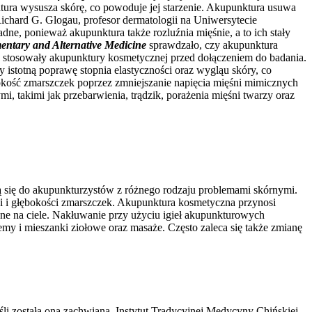
tura wysusza skórę, co powoduje jej starzenie. Akupunktura usuwa
ichard G. Glogau, profesor dermatologii na Uniwersytecie
e, ponieważ akupunktura także rozluźnia mięśnie, a to ich stały
ntary and Alternative Medicine
sprawdzało, czy akupunktura
ie stosowały akupunktury kosmetycznej przed dołączeniem do badania.
 istotną poprawę stopnia elastyczności oraz wygląu skóry, co
ębokość zmarszczek poprzez zmniejszanie napięcia mięśni mimicznych
 takimi jak przebarwienia, trądzik, porażenia mięśni twarzy oraz
ją się do akupunkturzystów z różnego rodzaju problemami skórnymi.
i i głębokości zmarszczek. Akupunktura kosmetyczna przynosi
czne na ciele. Nakłuwanie przy użyciu igieł akupunkturowych
emy i mieszanki ziołowe oraz masaże. Często zaleca się także zmianę
śli została ona zachwiana. Instytut Tradycyjnej Medycyny Chińskiej