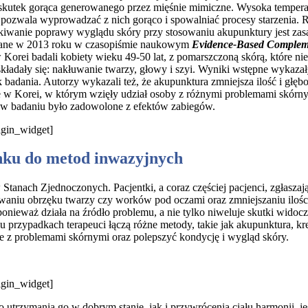
a skutek gorąca generowanego przez mięśnie mimiczne. Wysoka tempera
 pozwala wyprowadzać z nich gorąco i spowalniać procesy starzenia. R
iwanie poprawy wyglądu skóry przy stosowaniu akupunktury jest zasadn
owane w 2013 roku w czasopiśmie naukowym
Evidence-Based Compleme
 Korei badali kobiety wieku 49-50 lat, z pomarszczoną skórą, które n
ładały się: nakłuwanie twarzy, głowy i szyi. Wyniki wstępne wykazały
k badania. Autorzy wykazali też, że akupunktura zmniejsza ilość i gł
w Korei, w którym wzięły udział osoby z różnymi problemami skórnymi,
h w badaniu było zadowolone z efektów zabiegów.
rigin_widget]
nku do metod inwazyjnych
tanach Zjednoczonych. Pacjentki, a coraz częściej pacjenci, zgłasza
waniu obrzęku twarzy czy worków pod oczami oraz zmniejszaniu ilośc
ponieważ działa na źródło problemu, a nie tylko niweluje skutki wido
u przypadkach terapeuci łączą różne metody, takie jak akupunktura, kr
 z problemami skórnymi oraz polepszyć kondycję i wygląd skóry.
rigin_widget]
utrzymania go w dobrym stanie, jak i przywrócenia ciału harmonii, je