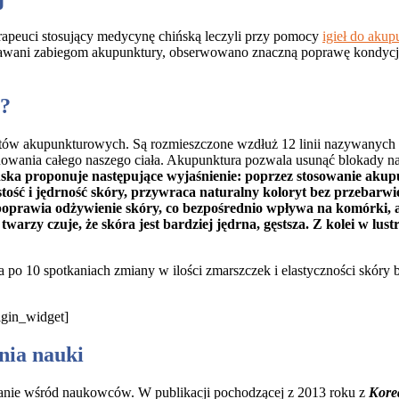
apeuci stosujący medycynę chińską leczyli przy pomocy
igieł do akup
wani zabiegom akupunktury, obserwowano znaczną poprawę kondycji skór
a?
tów akupunkturowych. Są rozmieszczone wzdłuż 12 linii nazywanych m
wania całego naszego ciała. Akupunktura pozwala usunąć blokady na i
ka proponuje następujące wyjaśnienie: poprzez stosowanie akupu
ęstość i jędrność skóry, przywraca naturalny koloryt bez przeba
poprawia odżywienie skóry, co bezpośrednio wpływa na komórki, a
rzy czuje, że skóra jest bardziej jędrna, gęstsza. Z kolei w lustr
a po 10 spotkaniach zmiany w ilości zmarszczek i elastyczności skóry
rigin_widget]
nia nauki
wanie wśród naukowców. W publikacji pochodzącej z 2013 roku z
Kore