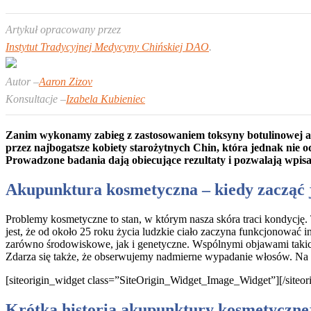
Artykuł opracowany przez
Instytut Tradycyjnej Medycyny Chińskiej DAO
.
Autor –
Aaron Zizov
Konsultacje –
Izabela Kubieniec
Zanim wykonamy zabieg z zastosowaniem toksyny botulinowej a
przez najbogatsze kobiety starożytnych Chin, która jednak nie o
Prowadzone badania dają obiecujące rezultaty i pozwalają wpisa
Akupunktura kosmetyczna – kiedy zacząć 
Problemy kosmetyczne to stan, w którym nasza skóra traci kondycję.
jest, że od około 25 roku życia ludzkie ciało zaczyna funkcjonować
zarówno środowiskowe, jak i genetyczne. Wspólnymi objawami takich s
Zdarza się także, że obserwujemy nadmierne wypadanie włosów. Na
[siteorigin_widget class=”SiteOrigin_Widget_Image_Widget”]
[/siteo
Krótka historia akupunktury kosmetyczne