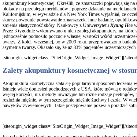
akupunktury kosmetycznej. Określili, że zmarszczki pojawiają się n
blokady na przebiegu meridianów i poprzez działanie na meridianach
Kalifornijskim, w wywiadzie dla New York Times wyjaśniał, że oczek
skurcz powoduje powstawanie zmarszczek. Inne badanie, opublik
zmienia elastyczność skóry. Naukowcy z Uniwersytetu
Kyung Hee
w
Przez 3 tygodnie wykonywano u nich zabiegi akupunktury, na które sk
jednocześnie podnosiło poczucie własnej wartości wśród uczestnicze
twarzy. Z kolei wcześniej, bo w 2009 roku, przeprowadzono badanie 
asymetria twarzy. Okazało się, że aż 83% pacjentów uczestniczącyc
[siteorigin_widget class=”SiteOrigin_Widget_Image_Widget”]
[/siteo
Zalety akupunktury kosmetycznej w stosu
Akupunktura kosmetyczna stała się popularnym sposobem leczenia w S
Istnieje wiele doniesień pochodzących z USA, które mówią o reduko
więcej korzyści, niż metody inwazyjne lub różne rodzaje peelingów, 
rozluźnia mięśnie, w tym szczególnie mięśnie żuchwy i czoła. W wiel
nawyków żywieniowych. Takie postępowanie pozwala poradzić sobie
[siteorigin_widget class=”SiteOrigin_Widget_Image_Widget”]
[/siteo
Już od wielu lat skupiamy naszą uwagę na temacie zdrowia – zarówno 