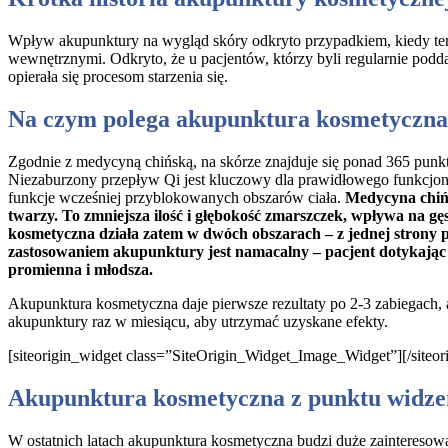
Wpływ akupunktury na wygląd skóry odkryto przypadkiem, kiedy ter
wewnętrznymi. Odkryto, że u pacjentów, którzy byli regularnie podda
opierała się procesom starzenia się.
Na czym polega akupunktura kosmetyczn
Zgodnie z medycyną chińską, na skórze znajduje się ponad 365 punk
Niezaburzony przepływ Qi jest kluczowy dla prawidłowego funkcjono
funkcje wcześniej przyblokowanych obszarów ciała.
Medycyna chińs
twarzy. To zmniejsza ilość i głębokość zmarszczek, wpływa na g
kosmetyczna działa zatem w dwóch obszarach – z jednej strony 
zastosowaniem akupunktury jest namacalny – pacjent dotykając twa
promienna i młodsza.
Akupunktura kosmetyczna daje pierwsze rezultaty po 2-3 zabiegach, 
akupunktury raz w miesiącu, aby utrzymać uzyskane efekty.
[siteorigin_widget class=”SiteOrigin_Widget_Image_Widget”]
[/siteo
Akupunktura kosmetyczna z punktu widze
W ostatnich latach akupunktura kosmetyczna budzi duże zaintereso