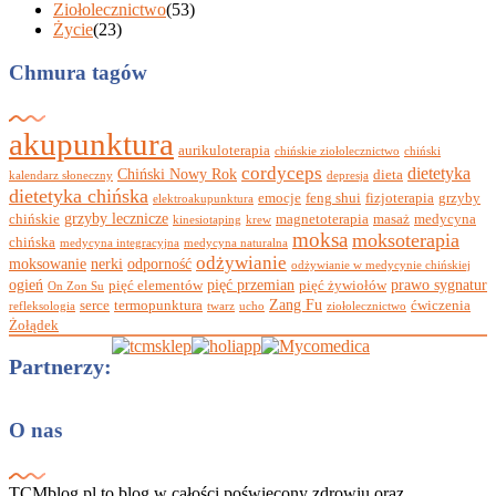
Ziołolecznictwo
(53)
Życie
(23)
Chmura tagów
akupunktura
aurikuloterapia
chińskie ziołolecznictwo
chiński
cordyceps
dietetyka
Chiński Nowy Rok
dieta
kalendarz słoneczny
depresja
dietetyka chińska
emocje
feng shui
fizjoterapia
grzyby
elektroakupunktura
grzyby lecznicze
chińskie
magnetoterapia
masaż
medycyna
kinesiotaping
krew
moksa
moksoterapia
chińska
medycyna integracyjna
medycyna naturalna
odżywianie
moksowanie
nerki
odporność
odżywianie w medycynie chińskiej
ogień
pięć przemian
prawo sygnatur
pięć elementów
pięć żywiołów
On Zon Su
Zang Fu
serce
termopunktura
ćwiczenia
refleksologia
twarz
ucho
ziołolecznictwo
Żołądek
Partnerzy:
O nas
TCMblog.pl to blog w całości poświęcony zdrowiu oraz