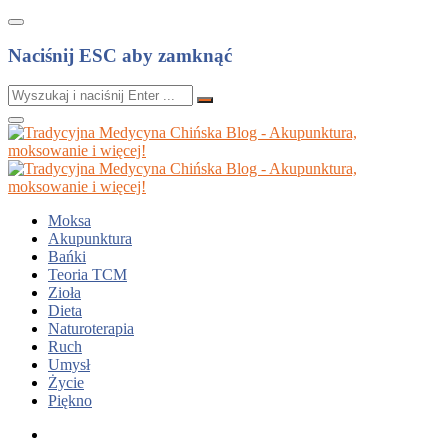
Naciśnij ESC aby zamknąć
Moksa
Akupunktura
Bańki
Teoria TCM
Zioła
Dieta
Naturoterapia
Ruch
Umysł
Życie
Piękno