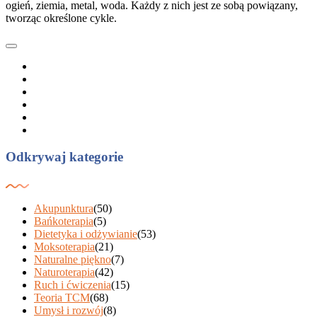
ogień, ziemia, metal, woda. Każdy z nich jest ze sobą powiązany,
tworząc określone cykle.
Odkrywaj kategorie
Akupunktura
(50)
Bańkoterapia
(5)
Dietetyka i odżywianie
(53)
Moksoterapia
(21)
Naturalne piękno
(7)
Naturoterapia
(42)
Ruch i ćwiczenia
(15)
Teoria TCM
(68)
Umysł i rozwój
(8)