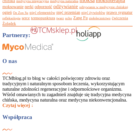
moksa
moksoterapia
chińska
medycyna integracyjna
medycyna naturalna
odżywianie
moksowanie
nerki
odporność
odżywianie w medycynie chińskiej
ogień
pięć przemian
prawo sygnatur
pięć elementów
pięć żywiołów
On Zon Su
Zang Fu
serce
termopunktura
ćwiczenia
refleksologia
twarz
ucho
ziołolecznictwo
Żołądek
Partnerzy:
O nas
TCMblog.pl to blog w całości poświęcony zdrowiu oraz
tradycyjnym i naturalnym sposobom leczenia, wykorzystującym
naturalne zdolności regeneracyjne i odpornościowe organizmu.
Wśród omawianych tu zagadnień znajduje się tradycyjna medycyna
chińska, medycyna naturalna oraz medycyna niekonwencjonalna.
Czytaj więcej ↓
Współpraca