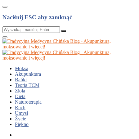
Naciśnij ESC aby zamknąć
Moksa
Akupunktura
Bańki
Teoria TCM
Zioła
Dieta
Naturoterapia
Ruch
Umysł
Życie
Piękno