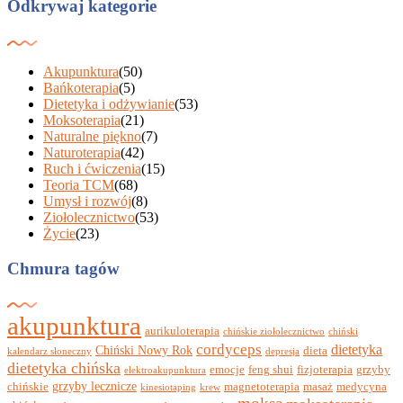
Odkrywaj kategorie
Akupunktura
(50)
Bańkoterapia
(5)
Dietetyka i odżywianie
(53)
Moksoterapia
(21)
Naturalne piękno
(7)
Naturoterapia
(42)
Ruch i ćwiczenia
(15)
Teoria TCM
(68)
Umysł i rozwój
(8)
Ziołolecznictwo
(53)
Życie
(23)
Chmura tagów
akupunktura
aurikuloterapia
chińskie ziołolecznictwo
chiński
cordyceps
dietetyka
Chiński Nowy Rok
dieta
kalendarz słoneczny
depresja
dietetyka chińska
emocje
feng shui
fizjoterapia
grzyby
elektroakupunktura
grzyby lecznicze
chińskie
magnetoterapia
masaż
medycyna
kinesiotaping
krew