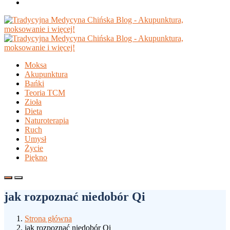
Moksa
Akupunktura
Bańki
Teoria TCM
Zioła
Dieta
Naturoterapia
Ruch
Umysł
Życie
Piękno
jak rozpoznać niedobór Qi
Strona główna
jak rozpoznać niedobór Qi