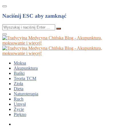
Naciśnij ESC aby zamknąć
Moksa
Akupunktura
Bańki
Teoria TCM
Zioła
Dieta
Naturoterapia
Ruch
Umysł
Życie
Piękno