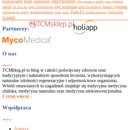
odżywianie
moksowanie
nerki
odporność
odżywianie w medycynie chińskiej
ogień
pięć przemian
prawo sygnatur
pięć elementów
pięć żywiołów
On Zon Su
Zang Fu
serce
termopunktura
ćwiczenia
refleksologia
twarz
ucho
ziołolecznictwo
Żołądek
Partnerzy:
O nas
TCMblog.pl to blog w całości poświęcony zdrowiu oraz
tradycyjnym i naturalnym sposobom leczenia, wykorzystującym
naturalne zdolności regeneracyjne i odpornościowe organizmu.
Wśród omawianych tu zagadnień znajduje się tradycyjna medycyna
chińska, medycyna naturalna oraz medycyna niekonwencjonalna.
Czytaj więcej ↓
Współpraca
Autorzy