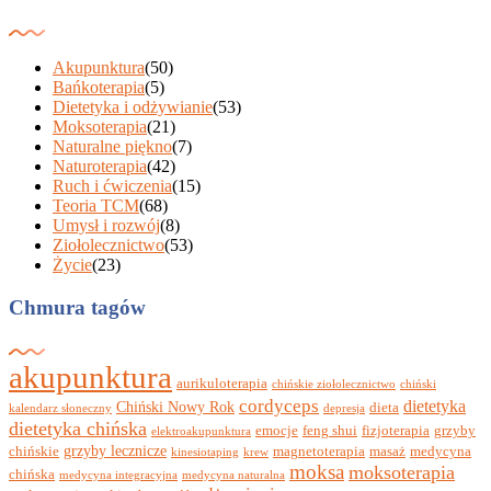
Akupunktura
(50)
Bańkoterapia
(5)
Dietetyka i odżywianie
(53)
Moksoterapia
(21)
Naturalne piękno
(7)
Naturoterapia
(42)
Ruch i ćwiczenia
(15)
Teoria TCM
(68)
Umysł i rozwój
(8)
Ziołolecznictwo
(53)
Życie
(23)
Chmura tagów
akupunktura
aurikuloterapia
chińskie ziołolecznictwo
chiński
cordyceps
dietetyka
Chiński Nowy Rok
dieta
kalendarz słoneczny
depresja
dietetyka chińska
emocje
feng shui
fizjoterapia
grzyby
elektroakupunktura
grzyby lecznicze
chińskie
magnetoterapia
masaż
medycyna
kinesiotaping
krew
moksa
moksoterapia
chińska
medycyna integracyjna
medycyna naturalna