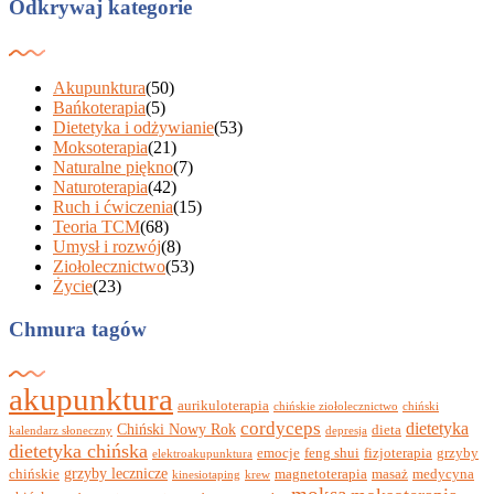
Odkrywaj kategorie
Akupunktura
(50)
Bańkoterapia
(5)
Dietetyka i odżywianie
(53)
Moksoterapia
(21)
Naturalne piękno
(7)
Naturoterapia
(42)
Ruch i ćwiczenia
(15)
Teoria TCM
(68)
Umysł i rozwój
(8)
Ziołolecznictwo
(53)
Życie
(23)
Chmura tagów
akupunktura
aurikuloterapia
chińskie ziołolecznictwo
chiński
cordyceps
dietetyka
Chiński Nowy Rok
dieta
kalendarz słoneczny
depresja
dietetyka chińska
emocje
feng shui
fizjoterapia
grzyby
elektroakupunktura
grzyby lecznicze
chińskie
magnetoterapia
masaż
medycyna
kinesiotaping
krew