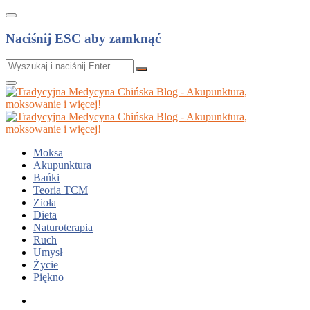
Naciśnij ESC aby zamknąć
Moksa
Akupunktura
Bańki
Teoria TCM
Zioła
Dieta
Naturoterapia
Ruch
Umysł
Życie
Piękno