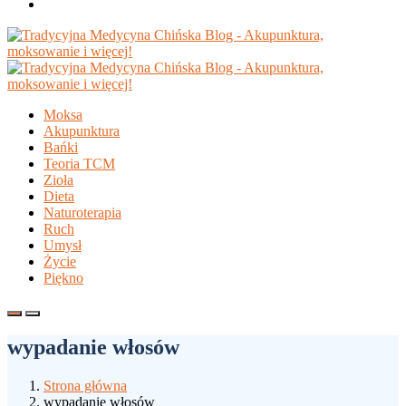
Moksa
Akupunktura
Bańki
Teoria TCM
Zioła
Dieta
Naturoterapia
Ruch
Umysł
Życie
Piękno
wypadanie włosów
Strona główna
wypadanie włosów