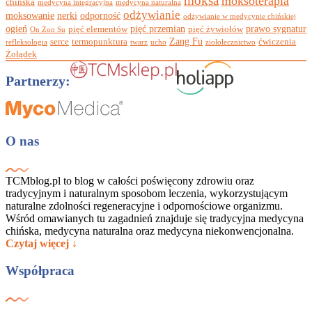
moksa
moksoterapia
chińska
medycyna integracyjna
medycyna naturalna
odżywianie
moksowanie
nerki
odporność
odżywianie w medycynie chińskiej
ogień
pięć przemian
prawo sygnatur
pięć elementów
pięć żywiołów
On Zon Su
Zang Fu
serce
termopunktura
ćwiczenia
refleksologia
twarz
ucho
ziołolecznictwo
Żołądek
Partnerzy:
O nas
TCMblog.pl to blog w całości poświęcony zdrowiu oraz
tradycyjnym i naturalnym sposobom leczenia, wykorzystującym
naturalne zdolności regeneracyjne i odpornościowe organizmu.
Wśród omawianych tu zagadnień znajduje się tradycyjna medycyna
chińska, medycyna naturalna oraz medycyna niekonwencjonalna.
Czytaj więcej ↓
Współpraca