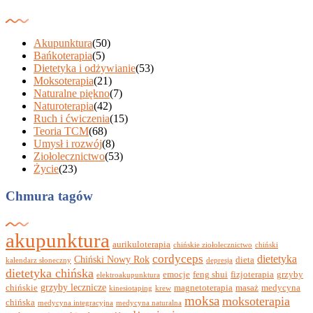
Akupunktura
(50)
Bańkoterapia
(5)
Dietetyka i odżywianie
(53)
Moksoterapia
(21)
Naturalne piękno
(7)
Naturoterapia
(42)
Ruch i ćwiczenia
(15)
Teoria TCM
(68)
Umysł i rozwój
(8)
Ziołolecznictwo
(53)
Życie
(23)
Chmura tagów
akupunktura
aurikuloterapia
chińskie ziołolecznictwo
chiński
cordyceps
dietetyka
Chiński Nowy Rok
dieta
kalendarz słoneczny
depresja
dietetyka chińska
emocje
feng shui
fizjoterapia
grzyby
elektroakupunktura
grzyby lecznicze
chińskie
magnetoterapia
masaż
medycyna
kinesiotaping
krew
moksa
moksoterapia
chińska
medycyna integracyjna
medycyna naturalna