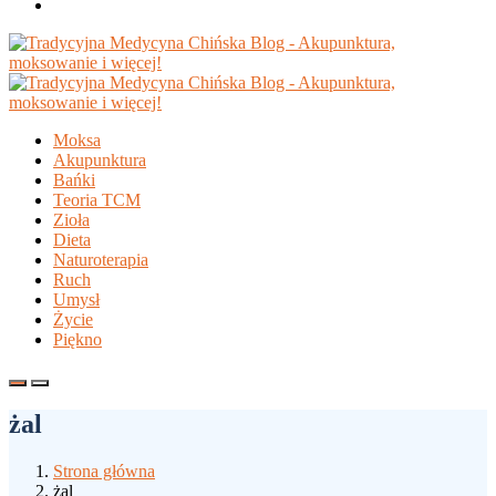
Moksa
Akupunktura
Bańki
Teoria TCM
Zioła
Dieta
Naturoterapia
Ruch
Umysł
Życie
Piękno
żal
Strona główna
żal