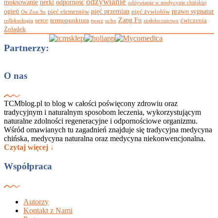
odżywianie
moksowanie
nerki
odporność
odżywianie w medycynie chińskiej
ogień
pięć przemian
prawo sygnatur
pięć elementów
pięć żywiołów
On Zon Su
Zang Fu
serce
termopunktura
ćwiczenia
refleksologia
twarz
ucho
ziołolecznictwo
Żołądek
Partnerzy:
O nas
TCMblog.pl to blog w całości poświęcony zdrowiu oraz
tradycyjnym i naturalnym sposobom leczenia, wykorzystującym
naturalne zdolności regeneracyjne i odpornościowe organizmu.
Wśród omawianych tu zagadnień znajduje się tradycyjna medycyna
chińska, medycyna naturalna oraz medycyna niekonwencjonalna.
Czytaj więcej ↓
Współpraca
Autorzy
Kontakt z Nami