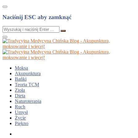
Naciśnij ESC aby zamknąć
Moksa
Akupunktura
Bańki
Teoria TCM
Zioła
Dieta
Naturoterapia
Ruch
Umysł
Życie
Piękno