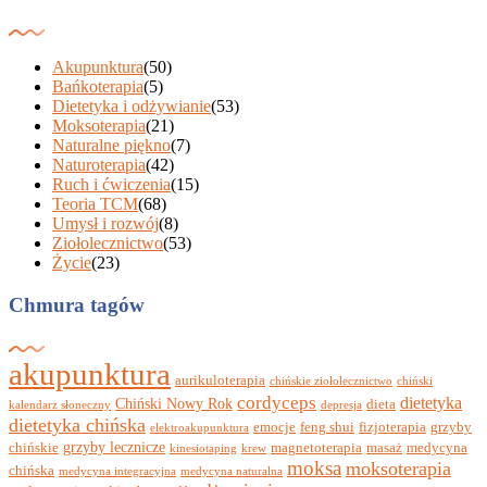
Akupunktura
(50)
Bańkoterapia
(5)
Dietetyka i odżywianie
(53)
Moksoterapia
(21)
Naturalne piękno
(7)
Naturoterapia
(42)
Ruch i ćwiczenia
(15)
Teoria TCM
(68)
Umysł i rozwój
(8)
Ziołolecznictwo
(53)
Życie
(23)
Chmura tagów
akupunktura
aurikuloterapia
chińskie ziołolecznictwo
chiński
cordyceps
dietetyka
Chiński Nowy Rok
dieta
kalendarz słoneczny
depresja
dietetyka chińska
emocje
feng shui
fizjoterapia
grzyby
elektroakupunktura
grzyby lecznicze
chińskie
magnetoterapia
masaż
medycyna
kinesiotaping
krew
moksa
moksoterapia
chińska
medycyna integracyjna
medycyna naturalna