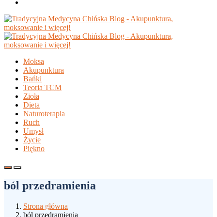
Moksa
Akupunktura
Bańki
Teoria TCM
Zioła
Dieta
Naturoterapia
Ruch
Umysł
Życie
Piękno
ból przedramienia
Strona główna
ból przedramienia