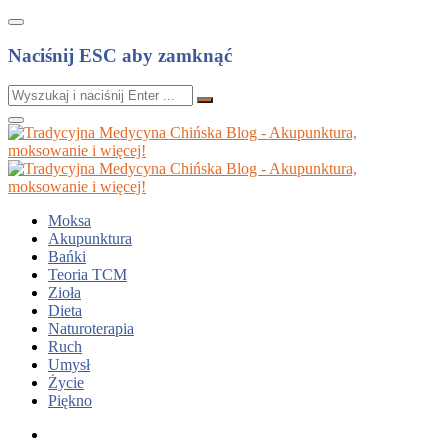
Naciśnij ESC aby zamknąć
Moksa
Akupunktura
Bańki
Teoria TCM
Zioła
Dieta
Naturoterapia
Ruch
Umysł
Życie
Piękno