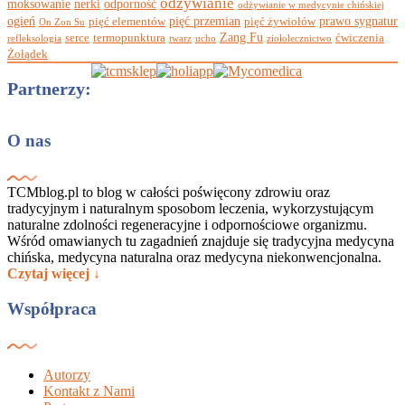
odżywianie
moksowanie
nerki
odporność
odżywianie w medycynie chińskiej
ogień
pięć przemian
prawo sygnatur
pięć elementów
pięć żywiołów
On Zon Su
Zang Fu
serce
termopunktura
ćwiczenia
refleksologia
twarz
ucho
ziołolecznictwo
Żołądek
Partnerzy:
O nas
TCMblog.pl to blog w całości poświęcony zdrowiu oraz
tradycyjnym i naturalnym sposobom leczenia, wykorzystującym
naturalne zdolności regeneracyjne i odpornościowe organizmu.
Wśród omawianych tu zagadnień znajduje się tradycyjna medycyna
chińska, medycyna naturalna oraz medycyna niekonwencjonalna.
Czytaj więcej ↓
Współpraca
Autorzy
Kontakt z Nami