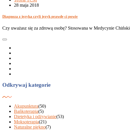
28 maja 2018
Diagnoza z języka czyli język prawdę ci powie
Czy uważasz się za zdrową osobę? Stosowana w Medycynie Chińskiej d
Odkrywaj kategorie
Akupunktura
(50)
Bańkoterapia
(5)
Dietetyka i odżywianie
(53)
Moksoterapia
(21)
Naturalne piękno
(7)