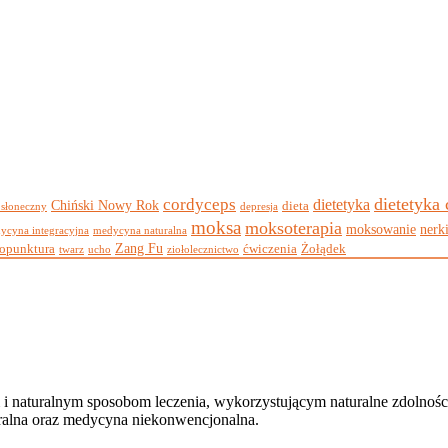
dietetyka
cordyceps
dietetyka
Chiński Nowy Rok
dieta
 słoneczny
depresja
moksa
moksoterapia
moksowanie
nerk
ycyna integracyjna
medycyna naturalna
Zang Fu
opunktura
ćwiczenia
Żołądek
twarz
ucho
ziołolecznictwo
 i naturalnym sposobom leczenia, wykorzystującym naturalne zdolnoś
uralna oraz medycyna niekonwencjonalna.