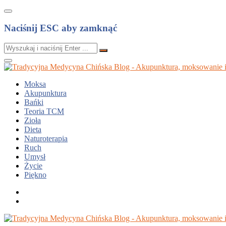
Naciśnij ESC aby zamknąć
Moksa
Akupunktura
Bańki
Teoria TCM
Zioła
Dieta
Naturoterapia
Ruch
Umysł
Życie
Piękno