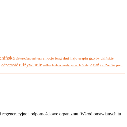
 chińska
emocje
feng shui
fizjoterapia
grzyby chińskie
elektroakupunktura
odżywianie
i
odporność
ogień
pięć
odżywianie w medycynie chińskiej
On Zon Su
ci regeneracyjne i odpornościowe organizmu. Wśród omawianych tu