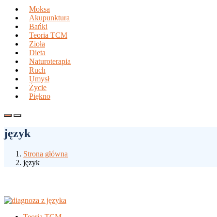
Moksa
Akupunktura
Bańki
Teoria TCM
Zioła
Dieta
Naturoterapia
Ruch
Umysł
Życie
Piękno
język
Strona główna
język
Teoria TCM