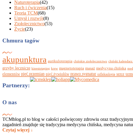
Naturoterapia
(42)
Ruch i ćwiczenia
(15)
Teoria TCM
(68)
Umysł i rozwój
(8)
Ziołolecznictwo
(53)
Życie
(23)
Chmura tagów
akupunktura
aurikuloterapia
chińskie ziołolecznictwo
chiński kalendarz
grzyby lecznicze
magnetoterapia
masaż
medycyna chińska
kinesiotaping
krew
med
pięć przemian
prawo sygnatur
elementów
pięć żywiołów
serce
term
refleksologia
Partnerzy:
O nas
TCMblog.pl to blog w całości poświęcony zdrowiu oraz tradycyjnym
zagadnień znajduje się tradycyjna medycyna chińska, medycyna nat
Czytaj więcej ↓