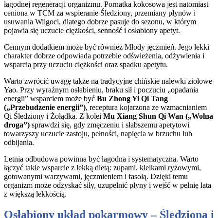
łagodnej regeneracji organizmu. Pornatka kokosowa jest natomiast
ceniona w TCM za wspieranie Śledziony, przemiany płynów i
usuwania Wilgoci, dlatego dobrze pasuje do sezonu, w którym
pojawia się uczucie ciężkości, senność i osłabiony apetyt.
Cennym dodatkiem może być również Młody jęczmień. Jego lekki
charakter dobrze odpowiada potrzebie odświeżenia, odżywienia i
wsparcia przy uczuciu ciężkości oraz spadku apetytu.
Warto zwrócić uwagę także na tradycyjne chińskie nalewki ziołowe
Yao. Przy wyraźnym osłabieniu, braku sił i poczuciu „opadania
energii” wsparciem może być
Bu Zhong Yi Qi Tang
(„Przebudzenie energii”)
, receptura kojarzona ze wzmacnianiem
Qi Śledziony i Żołądka. Z kolei
Mu Xiang Shun Qi Wan („Wolna
droga”)
sprawdzi się, gdy zmęczeniu i słabszemu apetytowi
towarzyszy uczucie zastoju, pełności, napięcia w brzuchu lub
odbijania.
Letnia odbudowa powinna być łagodna i systematyczna. Warto
łączyć takie wsparcie z lekką dietą: zupami, kleikami ryżowymi,
gotowanymi warzywami, jęczmieniem i fasolą. Dzięki temu
organizm może odzyskać siły, uzupełnić płyny i wejść w pełnię lata
z większą lekkością.
Osłabiony układ pokarmowy – Śledziona i