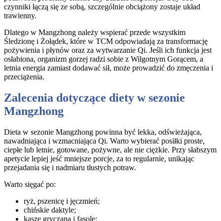
czynniki łączą się ze sobą, szczególnie obciążony zostaje układ
trawienny.
Dlatego w Mangzhong należy wspierać przede wszystkim
Śledzionę i Żołądek, które w TCM odpowiadają za transformację
pożywienia i płynów oraz za wytwarzanie Qi. Jeśli ich funkcja jest
osłabiona, organizm gorzej radzi sobie z Wilgotnym Gorącem, a
letnia energia zamiast dodawać sił, może prowadzić do zmęczenia i
przeciążenia.
Zalecenia dotyczące diety w sezonie
Mangzhong
Dieta w sezonie Mangzhong powinna być lekka, odświeżająca,
nawadniająca i wzmacniająca Qi. Warto wybierać posiłki proste,
ciepłe lub letnie, gotowane, pożywne, ale nie ciężkie. Przy słabszym
apetycie lepiej jeść mniejsze porcje, za to regularnie, unikając
przejadania się i nadmiaru tłustych potraw.
Warto sięgać po:
ryż, pszenicę i jęczmień;
chińskie daktyle;
kaszę gryczaną i fasolę;