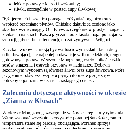
lekkie potrawy z kaczki i wołowiny;
śliwki, szczególnie w postaci zupy śliwkowej.
Ryż, jęczmień i pszenica pomagają odżywiać organizm oraz
wspierać przemianę płynów. Chińskie daktyle są cenione jako
składnik wzmacniający Qi i Krew, szczególnie w prostych zupach,
kleikach i naparach. Kasza gryczana oraz fasola mogą pomagać w
sytuacji, gdy ciało ma tendencję do zatrzymywania Wilgoci.
Kaczka i wołowina mogą być wartościowym składnikiem diety
odbudowującej, ale najlepiej podawać je w formie lekkich, długo
gotowanych potraw. W sezonie Mangzhong warto unikać ciężkich
sosów, smażenia i ostrych przypraw w nadmiarze. Dobrym
sezonowym wyborem są również śliwki oraz zupa śliwkowa, która
przyjemnie odświeża, wspiera płyny i dobrze wpisuje się w
potrzeby organizmu w czasie narastającego ciepła.
Zalecenia dotyczące aktywności w okresie
„Ziarna w Kłosach”
W okresie Mangzhong szczególnie ważny jest regularny rytm dnia.
Warto wstawać wcześnie i korzystać z porannej świeżości, zanim
temperatura stanie się bardziej obciążająca. Poranek sprzyja
spokojnej aktywności, ćwiczeniom oddechowym, spacerom,