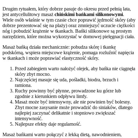
Drugim rytuałem, który dobrze pasuje do okresu przed pełnią lata,
jest antycellulitowy masaż
chińskimi bańkami silikonowymi
.
Wiele osób właśnie w tym czasie chce poprawić jędrność skóry (aby
dobrze prezentować się na plaży) oraz zmniejszyć uczucie ciężkości
nóg i pobudzić krążenie w tkankach. Bańki silikonowe są prostym
narzędziem, które można wykorzystać w domowej pielęgnacji ciała.
Masaż bańką działa mechanicznie: pobudza skórę i tkankę
podskórną, wspiera miejscowe krążenie, pomaga rozluźnić napięcia
w tkankach i może poprawiać elastyczność skóry.
Przed zabiegiem warto nałożyć olejek, aby bańka nie ciągnęła
skóry zbyt mocno.
Najczęściej masuje się uda, pośladki, biodra, brzuch i
ramiona.
Ruchy powinny być płynne, prowadzone ku górze lub
zgodnie z kierunkiem odpływu limfy.
Masaż może być intensywny, ale nie powinien być bolesny.
Zbyt mocne zasysanie może prowadzić do siniaków, dlatego
najlepiej zaczynać delikatnie i stopniowo zwiększać
intensywność.
Najlepsze efekty daje regularność.
Masaż bańkami warto połączyć z lekką dietą, nawodnieniem,