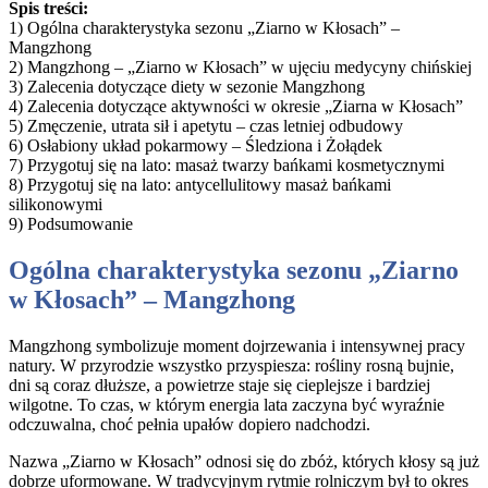
Spis treści:
1) Ogólna charakterystyka sezonu „Ziarno w Kłosach” –
Mangzhong
2) Mangzhong – „Ziarno w Kłosach” w ujęciu medycyny chińskiej
3) Zalecenia dotyczące diety w sezonie Mangzhong
4) Zalecenia dotyczące aktywności w okresie „Ziarna w Kłosach”
5) Zmęczenie, utrata sił i apetytu – czas letniej odbudowy
6) Osłabiony układ pokarmowy – Śledziona i Żołądek
7) Przygotuj się na lato: masaż twarzy bańkami kosmetycznymi
8) Przygotuj się na lato: antycellulitowy masaż bańkami
silikonowymi
9) Podsumowanie
Ogólna charakterystyka sezonu „Ziarno
w Kłosach” – Mangzhong
Mangzhong symbolizuje moment dojrzewania i intensywnej pracy
natury. W przyrodzie wszystko przyspiesza: rośliny rosną bujnie,
dni są coraz dłuższe, a powietrze staje się cieplejsze i bardziej
wilgotne. To czas, w którym energia lata zaczyna być wyraźnie
odczuwalna, choć pełnia upałów dopiero nadchodzi.
Nazwa „Ziarno w Kłosach” odnosi się do zbóż, których kłosy są już
dobrze uformowane. W tradycyjnym rytmie rolniczym był to okres