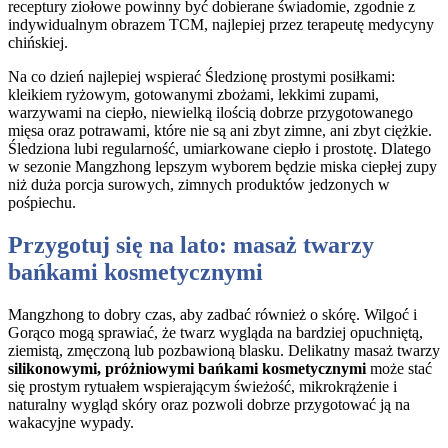
receptury ziołowe powinny być dobierane świadomie, zgodnie z
indywidualnym obrazem TCM, najlepiej przez terapeutę medycyny
chińskiej.
Na co dzień najlepiej wspierać Śledzionę prostymi posiłkami:
kleikiem ryżowym, gotowanymi zbożami, lekkimi zupami,
warzywami na ciepło, niewielką ilością dobrze przygotowanego
mięsa oraz potrawami, które nie są ani zbyt zimne, ani zbyt ciężkie.
Śledziona lubi regularność, umiarkowane ciepło i prostotę. Dlatego
w sezonie Mangzhong lepszym wyborem będzie miska ciepłej zupy
niż duża porcja surowych, zimnych produktów jedzonych w
pośpiechu.
Przygotuj się na lato: masaż twarzy
bańkami kosmetycznymi
Mangzhong to dobry czas, aby zadbać również o skórę. Wilgoć i
Gorąco mogą sprawiać, że twarz wygląda na bardziej opuchniętą,
ziemistą, zmęczoną lub pozbawioną blasku. Delikatny masaż twarzy
silikonowymi, próżniowymi bańkami kosmetycznymi
może stać
się prostym rytuałem wspierającym świeżość, mikrokrążenie i
naturalny wygląd skóry oraz pozwoli dobrze przygotować ją na
wakacyjne wypady.