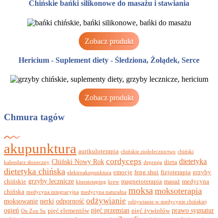
Chińskie bańki silikonowe do masażu i stawiania
Zobacz produkt
Hericium - Suplement diety - Śledziona, Żołądek, Serce
Zobacz produkt
Chmura tagów
akupunktura
aurikuloterapia
chińskie ziołolecznictwo
chiński
cordyceps
dietetyka
Chiński Nowy Rok
dieta
kalendarz słoneczny
depresja
dietetyka chińska
emocje
feng shui
fizjoterapia
grzyby
elektroakupunktura
grzyby lecznicze
chińskie
magnetoterapia
masaż
medycyna
kinesiotaping
krew
moksa
moksoterapia
chińska
medycyna integracyjna
medycyna naturalna
odżywianie
moksowanie
nerki
odporność
odżywianie w medycynie chińskiej
ogień
pięć przemian
prawo sygnatur
pięć elementów
pięć żywiołów
On Zon Su