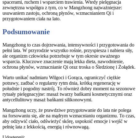
spacerami, ruchem i wsparciem trawienia. Wtedy pielęgnacja
zewnętrzna współgra z tym, co w Mangzhong najważniejsze:
usuwaniem zastoju, ochroną płynów, wzmacnianiem Qi i
przygotowaniem ciała na lato.
Podsumowanie
Mangzhong to czas dojrzewania, intensywności i przygotowania do
pełni lata. W przyrodzie wszystko rośnie, przyspiesza i nabiera siły,
ale organizm człowieka potrzebuje w tym okresie uważnego
wsparcia. Kluczowe znaczenie mają lekka dieta, nawodnienie,
ochrona płynów, wzmacnianie Qi oraz troska o Śledzionę i Żołądek.
Warto unikać nadmiaru Wilgoci i Gorąca, ograniczyć ciężkie
potrawy, zadbać o regularny rytm dnia, krótką regenerację w
południe i pogodny nastrój. To również dobry moment na sezonowe
rytuały pielęgnacyjne: masaż twarzy bańkami kosmetycznymi oraz
antycellulitowy masaż bańkami silikonowymi.
Mangzhong uczy, że prawdziwe przygotowanie do lata nie polega
na forsowaniu się, ale na mądrym wzmacnianiu organizmu. To czas,
aby odżywić ciało, odświeżyć skórę, uspokoić emocje i wejść w
pełnię lata z lekkością, energią i równowagą.
Udostępnij: