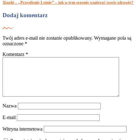
Xiazhi – „Przesilenie Letnie” – jak w tym sezonie wspierać swoje zdrowie?
Dodaj komentarz
Twój adres e-mail nie zostanie opublikowany.
Wymagane pola są
oznaczone
*
Komentarz
*
Nazwa
E-mail
Witryna internetowa