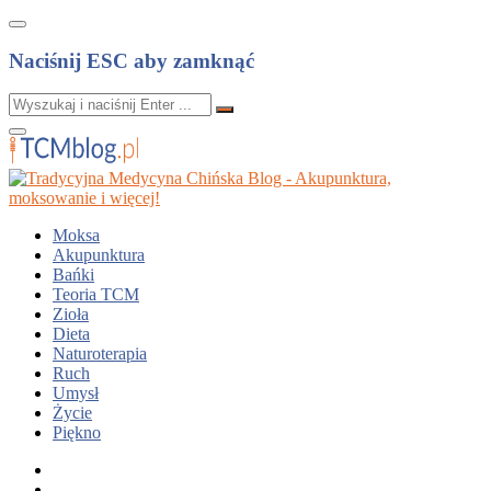
Naciśnij ESC aby zamknąć
Moksa
Akupunktura
Bańki
Teoria TCM
Zioła
Dieta
Naturoterapia
Ruch
Umysł
Życie
Piękno