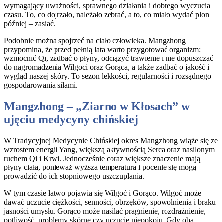
wymagający uważności, sprawnego działania i dobrego wyczucia
czasu. To, co dojrzało, należało zebrać, a to, co miało wydać plon
później – zasiać.
Podobnie można spojrzeć na ciało człowieka. Mangzhong
przypomina, że przed pełnią lata warto przygotować organizm:
wzmocnić Qi, zadbać o płyny, odciążyć trawienie i nie dopuszczać
do nagromadzenia Wilgoci oraz Gorąca, a także zadbać o jakość i
wygląd naszej skóry. To sezon lekkości, regularności i rozsądnego
gospodarowania siłami.
Mangzhong – „Ziarno w Kłosach” w
ujęciu medycyny chińskiej
W Tradycyjnej Medycynie Chińskiej okres Mangzhong wiąże się ze
wzrostem energii Yang, większą aktywnością Serca oraz nasilonym
ruchem Qi i Krwi. Jednocześnie coraz większe znaczenie mają
płyny ciała, ponieważ wyższa temperatura i pocenie się mogą
prowadzić do ich stopniowego uszczuplania.
W tym czasie łatwo pojawia się Wilgoć i Gorąco. Wilgoć może
dawać uczucie ciężkości, senności, obrzęków, spowolnienia i braku
jasności umysłu. Gorąco może nasilać pragnienie, rozdrażnienie,
potliwość, problemy skórne czy uczucie niepokoju. Gdy oba