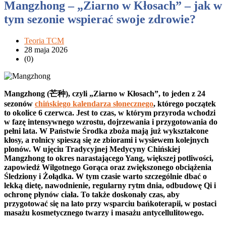
Mangzhong – „Ziarno w Kłosach” – jak w
tym sezonie wspierać swoje zdrowie?
Teoria TCM
28 maja 2026
(0)
Mangzhong (芒种), czyli „Ziarno w Kłosach”, to jeden z 24
sezonów
chińskiego kalendarza słonecznego
, którego początek
to okolice 6 czerwca. Jest to czas, w którym przyroda wchodzi
w fazę intensywnego wzrostu, dojrzewania i przygotowania do
pełni lata. W Państwie Środka zboża mają już wykształcone
kłosy, a rolnicy spieszą się ze zbiorami i wysiewem kolejnych
plonów. W ujęciu Tradycyjnej Medycyny Chińskiej
Mangzhong to okres narastającego Yang, większej potliwości,
zapowiedź Wilgotnego Gorąca oraz zwiększonego obciążenia
Śledziony i Żołądka. W tym czasie warto szczególnie dbać o
lekką dietę, nawodnienie, regularny rytm dnia, odbudowę Qi i
ochronę płynów ciała. To także doskonały czas, aby
przygotować się na lato przy wsparciu bańkoterapii, w postaci
masażu kosmetycznego twarzy i masażu antycellulitowego.