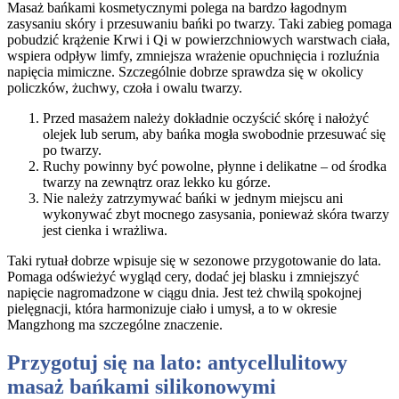
Masaż bańkami kosmetycznymi polega na bardzo łagodnym
zasysaniu skóry i przesuwaniu bańki po twarzy. Taki zabieg pomaga
pobudzić krążenie Krwi i Qi w powierzchniowych warstwach ciała,
wspiera odpływ limfy, zmniejsza wrażenie opuchnięcia i rozluźnia
napięcia mimiczne. Szczególnie dobrze sprawdza się w okolicy
policzków, żuchwy, czoła i owalu twarzy.
Przed masażem należy dokładnie oczyścić skórę i nałożyć
olejek lub serum, aby bańka mogła swobodnie przesuwać się
po twarzy.
Ruchy powinny być powolne, płynne i delikatne – od środka
twarzy na zewnątrz oraz lekko ku górze.
Nie należy zatrzymywać bańki w jednym miejscu ani
wykonywać zbyt mocnego zasysania, ponieważ skóra twarzy
jest cienka i wrażliwa.
Taki rytuał dobrze wpisuje się w sezonowe przygotowanie do lata.
Pomaga odświeżyć wygląd cery, dodać jej blasku i zmniejszyć
napięcie nagromadzone w ciągu dnia. Jest też chwilą spokojnej
pielęgnacji, która harmonizuje ciało i umysł, a to w okresie
Mangzhong ma szczególne znaczenie.
Przygotuj się na lato: antycellulitowy
masaż bańkami silikonowymi