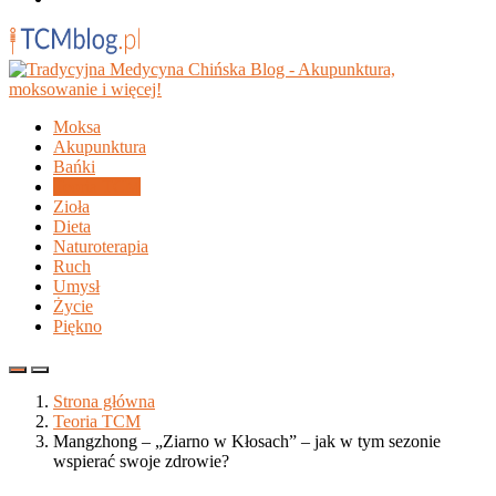
Moksa
Akupunktura
Bańki
Teoria TCM
Zioła
Dieta
Naturoterapia
Ruch
Umysł
Życie
Piękno
Strona główna
Teoria TCM
Mangzhong – „Ziarno w Kłosach” – jak w tym sezonie
wspierać swoje zdrowie?