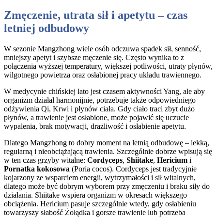
Zmęczenie, utrata sił i apetytu – czas
letniej odbudowy
W sezonie Mangzhong wiele osób odczuwa spadek sił, senność,
mniejszy apetyt i szybsze męczenie się. Często wynika to z
połączenia wyższej temperatury, większej potliwości, utraty płynów,
wilgotnego powietrza oraz osłabionej pracy układu trawiennego.
W medycynie chińskiej lato jest czasem aktywności Yang, ale aby
organizm działał harmonijnie, potrzebuje także odpowiedniego
odżywienia Qi, Krwi i płynów ciała. Gdy ciało traci zbyt dużo
płynów, a trawienie jest osłabione, może pojawić się uczucie
wypalenia, brak motywacji, drażliwość i osłabienie apetytu.
Dlatego Mangzhong to dobry moment na letnią odbudowę – lekką,
regularną i nieobciążającą trawienia. Szczególnie dobrze wpisują się
w ten czas grzyby witalne:
Cordyceps
,
Shiitake
,
Hericium
i
Pornatka kokosowa
(Poria cocos). Cordyceps jest tradycyjnie
kojarzony ze wsparciem energii, wytrzymałości i sił witalnych,
dlatego może być dobrym wyborem przy zmęczeniu i braku siły do
działania. Shiitake wspiera organizm w okresach większego
obciążenia. Hericium pasuje szczególnie wtedy, gdy osłabieniu
towarzyszy słabość Żołądka i gorsze trawienie lub potrzeba