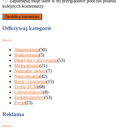
Zapamiętaj moje dane w tej przeglądarce podczas pisania
kolejnych komentarzy.
Odkrywaj kategorie
Akupunktura
(50)
Bańkoterapia
(5)
Dietetyka i odżywianie
(53)
Moksoterapia
(21)
Naturalne piękno
(7)
Naturoterapia
(42)
Ruch i ćwiczenia
(15)
Teoria TCM
(68)
Umysł i rozwój
(8)
Ziołolecznictwo
(53)
Życie
(23)
Reklama