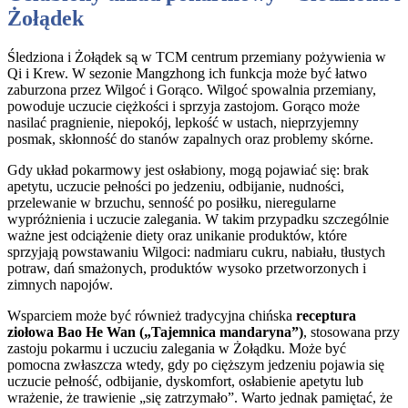
Żołądek
Śledziona i Żołądek są w TCM centrum przemiany pożywienia w
Qi i Krew. W sezonie Mangzhong ich funkcja może być łatwo
zaburzona przez Wilgoć i Gorąco. Wilgoć spowalnia przemiany,
powoduje uczucie ciężkości i sprzyja zastojom. Gorąco może
nasilać pragnienie, niepokój, lepkość w ustach, nieprzyjemny
posmak, skłonność do stanów zapalnych oraz problemy skórne.
Gdy układ pokarmowy jest osłabiony, mogą pojawiać się: brak
apetytu, uczucie pełności po jedzeniu, odbijanie, nudności,
przelewanie w brzuchu, senność po posiłku, nieregularne
wypróżnienia i uczucie zalegania. W takim przypadku szczególnie
ważne jest odciążenie diety oraz unikanie produktów, które
sprzyjają powstawaniu Wilgoci: nadmiaru cukru, nabiału, tłustych
potraw, dań smażonych, produktów wysoko przetworzonych i
zimnych napojów.
Wsparciem może być również tradycyjna chińska
receptura
ziołowa Bao He Wan („Tajemnica mandaryna”)
, stosowana przy
zastoju pokarmu i uczuciu zalegania w Żołądku. Może być
pomocna zwłaszcza wtedy, gdy po cięższym jedzeniu pojawia się
uczucie pełność, odbijanie, dyskomfort, osłabienie apetytu lub
wrażenie, że trawienie „się zatrzymało”. Warto jednak pamiętać, że