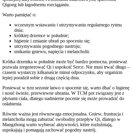
Qigong lub łagodnemu rozciąganiu.
Warto pamiętać o:
wczesnym wstawaniu i utrzymywaniu regularnego rytmu
dnia;
krótkiej drzemce w południe;
higienie i zmianie ubrań po spoceniu się;
utrzymywaniu pogodnego nastroju;
unikaniu gniewu, napięcia i melancholii.
Krótka drzemka w południe może być bardzo pomocna, ponieważ
pozwala zregenerować Qi i uspokoić Serce. Nie musi trwać długo –
czasem wystarczy kilkanaście minut odpoczynku, aby organizm
lepiej poradził sobie z drugą częścią dnia.
Ponieważ w tym sezonie łatwo o spocenie się, warto dbać o higienę
i nosić świeże, przewiewne ubrania. W TCM pot związany jest z
płynami ciała, dlatego nadmierne pocenie się może prowadzić do
osłabienia.
Równie ważna jest równowaga emocjonalna. Gniew, frustracja i
melancholia mogą zaburzać swobodny przepływ Qi, dlatego w
Mangzhong warto wybierać aktywności, które rozluźniają,
uspokajają i pomagają zachować pogodny nastrój.