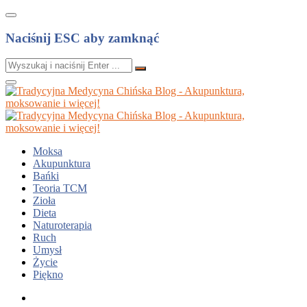
Naciśnij ESC aby zamknąć
Moksa
Akupunktura
Bańki
Teoria TCM
Zioła
Dieta
Naturoterapia
Ruch
Umysł
Życie
Piękno