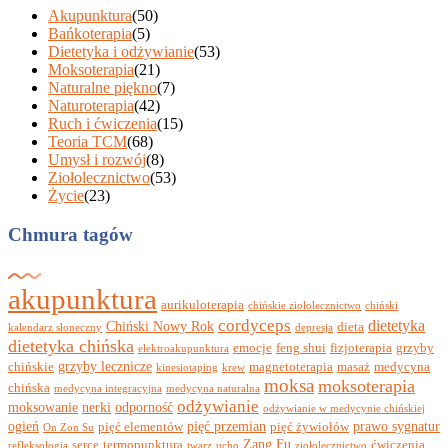
Akupunktura
(50)
Bańkoterapia
(5)
Dietetyka i odżywianie
(53)
Moksoterapia
(21)
Naturalne piękno
(7)
Naturoterapia
(42)
Ruch i ćwiczenia
(15)
Teoria TCM
(68)
Umysł i rozwój
(8)
Ziołolecznictwo
(53)
Życie
(23)
Chmura tagów
akupunktura
aurikuloterapia
chińskie ziołolecznictwo
chiński
cordyceps
dietetyka
Chiński Nowy Rok
dieta
kalendarz słoneczny
depresja
dietetyka chińska
emocje
feng shui
fizjoterapia
grzyby
elektroakupunktura
grzyby lecznicze
chińskie
magnetoterapia
masaż
medycyna
kinesiotaping
krew
moksa
moksoterapia
chińska
medycyna integracyjna
medycyna naturalna
odżywianie
moksowanie
nerki
odporność
odżywianie w medycynie chińskiej
ogień
pięć przemian
prawo sygnatur
pięć elementów
pięć żywiołów
On Zon Su
Zang Fu
serce
termopunktura
ćwiczenia
refleksologia
twarz
ucho
ziołolecznictwo