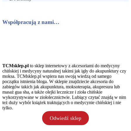
Współpracują z nami…
TCMsklep.pl
to sklep internetowy z akcesoriami do medycyny
chińskiej i medycyny naturalnej takimi jak igły do akupunktury czy
moksa. TCMsklep.pl wspiera nas swoją wiedzą od samego
początku istnienia bloga. W sklepie znajdziecie akcesoria do
zabiegów takich jak akupunktura, moksoterapia, akupresura lub
masaż gua sha, a także olejki lecznicze i zioła chińskie
wykorzystywane w ziołolecznictwie. Lubiący czytać znajdą w nim
też duży wybór książek traktujących o medycynie chińskiej i nie
tylko.
Odwiedź sklep