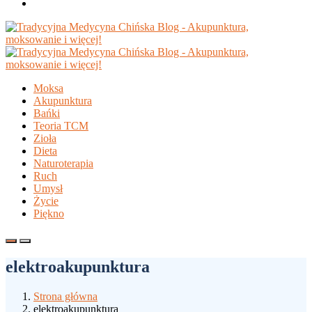
Moksa
Akupunktura
Bańki
Teoria TCM
Zioła
Dieta
Naturoterapia
Ruch
Umysł
Życie
Piękno
elektroakupunktura
Strona główna
elektroakupunktura