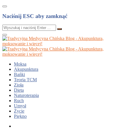
Naciśnij ESC aby zamknąć
Moksa
Akupunktura
Bańki
Teoria TCM
Zioła
Dieta
Naturoterapia
Ruch
Umysł
Życie
Piękno