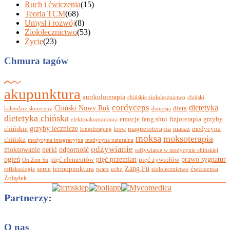
Ruch i ćwiczenia
(15)
Teoria TCM
(68)
Umysł i rozwój
(8)
Ziołolecznictwo
(53)
Życie
(23)
Chmura tagów
akupunktura
aurikuloterapia
chińskie ziołolecznictwo
chiński
cordyceps
dietetyka
Chiński Nowy Rok
dieta
kalendarz słoneczny
depresja
dietetyka chińska
emocje
feng shui
fizjoterapia
grzyby
elektroakupunktura
grzyby lecznicze
chińskie
magnetoterapia
masaż
medycyna
kinesiotaping
krew
moksa
moksoterapia
chińska
medycyna integracyjna
medycyna naturalna
odżywianie
moksowanie
nerki
odporność
odżywianie w medycynie chińskiej
ogień
pięć przemian
prawo sygnatur
pięć elementów
pięć żywiołów
On Zon Su
Zang Fu
serce
termopunktura
ćwiczenia
refleksologia
twarz
ucho
ziołolecznictwo
Żołądek
Partnerzy:
O nas