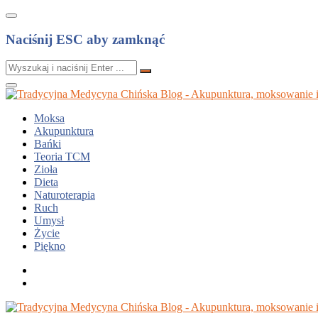
Naciśnij ESC aby zamknąć
Moksa
Akupunktura
Bańki
Teoria TCM
Zioła
Dieta
Naturoterapia
Ruch
Umysł
Życie
Piękno