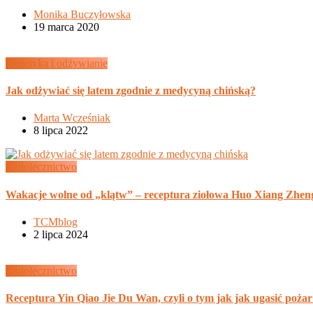
Monika Buczyłowska
19 marca 2020
Dietetyka i odżywianie
Jak odżywiać się latem zgodnie z medycyną chińską?
Marta Wcześniak
8 lipca 2022
Ziołolecznictwo
Wakacje wolne od „klątw” – receptura ziołowa Huo Xiang Zhe
TCMblog
2 lipca 2024
Ziołolecznictwo
Receptura Yin Qiao Jie Du Wan, czyli o tym jak jak ugasić pożar