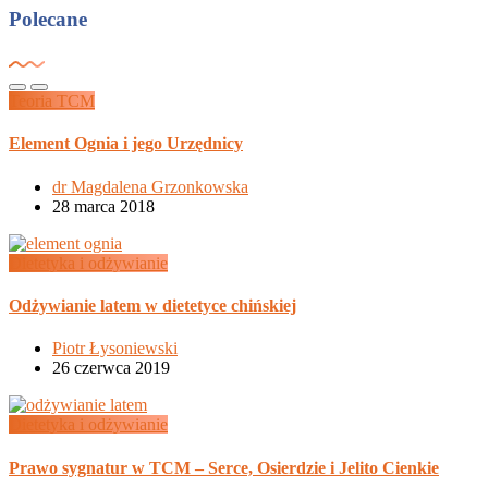
Polecane
Teoria TCM
Element Ognia i jego Urzędnicy
dr Magdalena Grzonkowska
28 marca 2018
Dietetyka i odżywianie
Odżywianie latem w dietetyce chińskiej
Piotr Łysoniewski
26 czerwca 2019
Dietetyka i odżywianie
Prawo sygnatur w TCM – Serce, Osierdzie i Jelito Cienkie