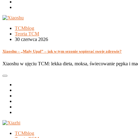
TCMblog
Teoria TCM
30 czerwca 2026
Xiaoshu – „Mały Upał” – jak w tym sezonie wspierać swoje zdrowie?
Xiaoshu w ujęciu TCM: lekka dieta, moksa, świecowanie pępka i made
TCMblog