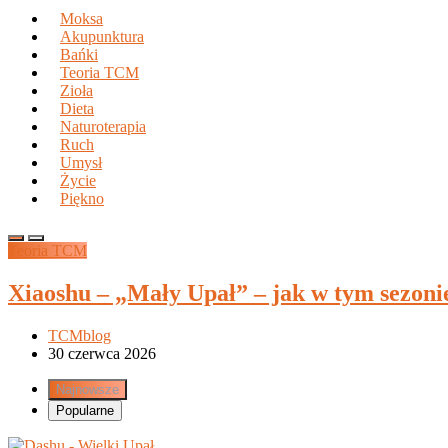
Moksa
Akupunktura
Bańki
Teoria TCM
Zioła
Dieta
Naturoterapia
Ruch
Umysł
Życie
Piękno
Teoria TCM
Xiaoshu – „Mały Upał” – jak w tym sezoni
TCMblog
30 czerwca 2026
Najnowsze
Popularne