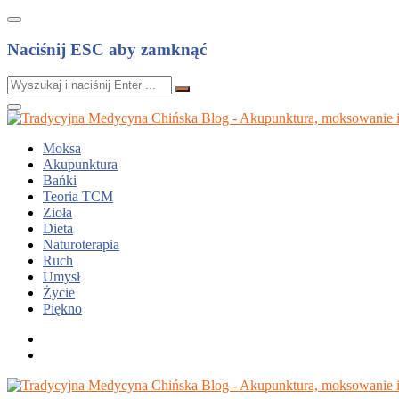
Naciśnij ESC aby zamknąć
Moksa
Akupunktura
Bańki
Teoria TCM
Zioła
Dieta
Naturoterapia
Ruch
Umysł
Życie
Piękno