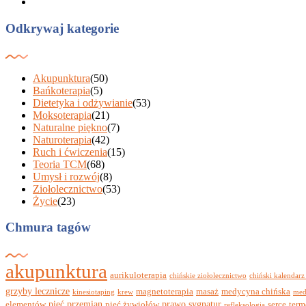
Odkrywaj kategorie
Akupunktura
(50)
Bańkoterapia
(5)
Dietetyka i odżywianie
(53)
Moksoterapia
(21)
Naturalne piękno
(7)
Naturoterapia
(42)
Ruch i ćwiczenia
(15)
Teoria TCM
(68)
Umysł i rozwój
(8)
Ziołolecznictwo
(53)
Życie
(23)
Chmura tagów
akupunktura
aurikuloterapia
chińskie ziołolecznictwo
chiński kalendarz
grzyby lecznicze
magnetoterapia
masaż
medycyna chińska
kinesiotaping
krew
med
pięć przemian
prawo sygnatur
elementów
pięć żywiołów
serce
term
refleksologia