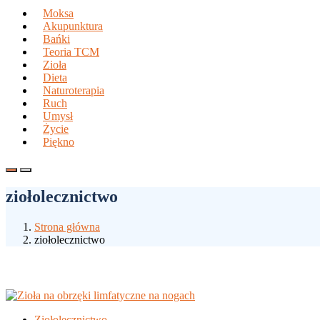
Moksa
Akupunktura
Bańki
Teoria TCM
Zioła
Dieta
Naturoterapia
Ruch
Umysł
Życie
Piękno
ziołolecznictwo
Strona główna
ziołolecznictwo
Ziołolecznictwo