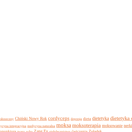
dietetyka
cordyceps
dietetyka
Chiński Nowy Rok
dieta
 słoneczny
depresja
moksa
moksoterapia
moksowanie
nerk
ycyna integracyjna
medycyna naturalna
Zang Fu
opunktura
ćwiczenia
Żołądek
twarz
ucho
ziołolecznictwo