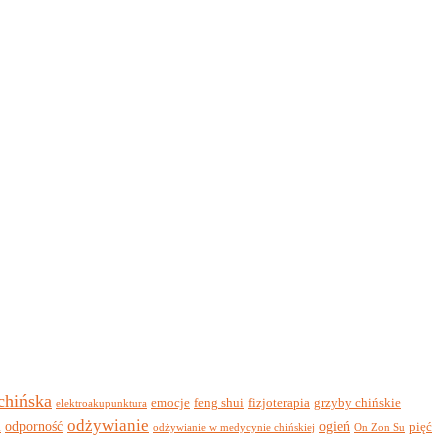
 chińska
emocje
feng shui
fizjoterapia
grzyby chińskie
elektroakupunktura
odżywianie
i
odporność
ogień
pięć
odżywianie w medycynie chińskiej
On Zon Su