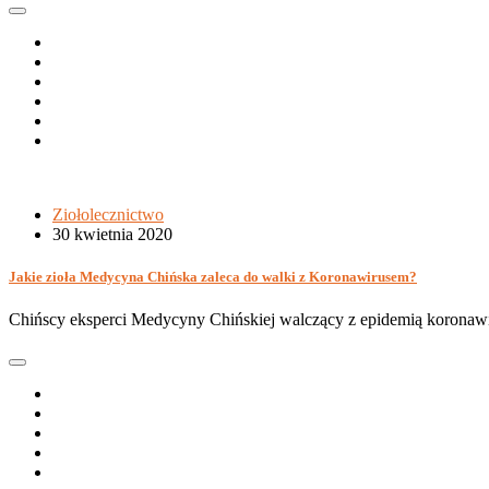
Ziołolecznictwo
30 kwietnia 2020
Jakie zioła Medycyna Chińska zaleca do walki z Koronawirusem?
Chińscy eksperci Medycyny Chińskiej walczący z epidemią koronaw