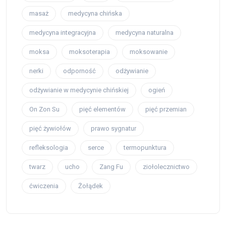
masaż
medycyna chińska
medycyna integracyjna
medycyna naturalna
moksa
moksoterapia
moksowanie
nerki
odporność
odżywianie
odżywianie w medycynie chińskiej
ogień
On Zon Su
pięć elementów
pięć przemian
pięć żywiołów
prawo sygnatur
refleksologia
serce
termopunktura
twarz
ucho
Zang Fu
ziołolecznictwo
ćwiczenia
Żołądek