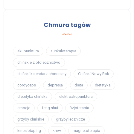
Chmura tagów
akupunktura
aurikuloterapia
chińskie ziołolecznictwo
chiński kalendarz słoneczny
Chiński Nowy Rok
cordyceps
depresja
dieta
dietetyka
dietetyka chińska
elektroakupunktura
emocje
feng shui
fizjoterapia
grzyby chińskie
grzyby lecznicze
kinesiotaping
krew
magnetoterapia