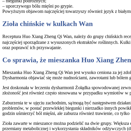
– biegunki podróżnych;
– uporczywego bólu mięśni po grypie.
Powyższym objawom najczęściej towarzyszy również język z białym
Zioła chińskie w kulkach Wan
Receptura Huo Xiang Zheng Qi Wan, należy do grupy chińskich rece
najczęściej sporządzane z wysuszonych ekstraktów roślinnych. Kulk
oraz poprawić ich przyswajanie.
Co sprawia, że mieszanka Huo Xiang Zhen
Mieszanka Huo Xiang Zheng Qi Wan jest wysoko ceniona za jej zdol
Dysharmonia objawiać się może nudnościami, zawrotami lub bólem 
Jest doskonała w leczeniu dysharmonii Żołądka spowodowanej zewnęt
złożoność jest również często stosowana w przypadku wymiotów w p
Zaburzenia te w ujęciu zachodnim, są/mogą być następstwem działa
problemów, w postać przewlekłej biegunki i nierzadko innych powikł
godzin uśmierzyć ból mięśni, ale zaburza również trawienie, co tylko
Zioła zawarte w mieszance można podzielić na dwie grupy. Większa częś
przemiany metabolicznej i wykorzystania składników odżywczych (do t