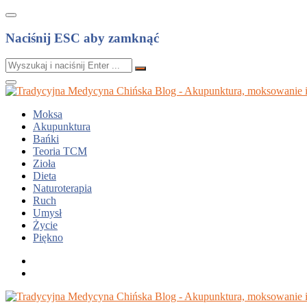
Naciśnij ESC aby zamknąć
Moksa
Akupunktura
Bańki
Teoria TCM
Zioła
Dieta
Naturoterapia
Ruch
Umysł
Życie
Piękno