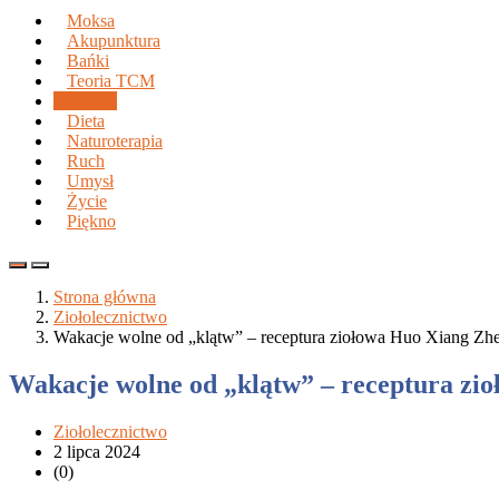
Moksa
Akupunktura
Bańki
Teoria TCM
Zioła
Dieta
Naturoterapia
Ruch
Umysł
Życie
Piękno
Strona główna
Ziołolecznictwo
Wakacje wolne od „klątw” – receptura ziołowa Huo Xiang Z
Wakacje wolne od „klątw” – receptura z
Ziołolecznictwo
2 lipca 2024
(0)