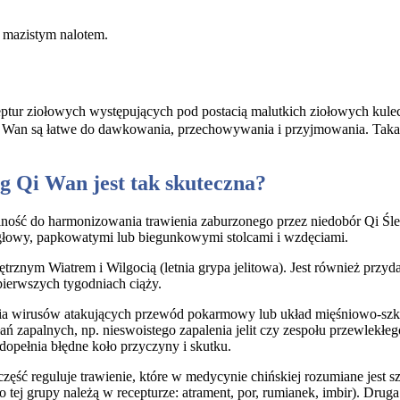
 mazistym nalotem.
ptur ziołowych występujących pod postacią malutkich ziołowych kule
i Wan są łatwe do dawkowania, przechowywania i przyjmowania. Taka 
g Qi Wan jest tak skuteczna?
ność do harmonizowania trawienia zaburzonego przez niedobór Qi Śl
głowy, papkowatymi lub biegunkowymi stolcami i wzdęciami.
rznym Wiatrem i Wilgocią (letnia grypa jelitowa). Jest również prz
ierwszych tygodniach ciąży.
nia wirusów atakujących przewód pokarmowy lub układ mięśniowo-szk
ań zapalnych, np. nieswoistego zapalenia jelit czy zespołu przewlek
 dopełnia błędne koło przyczyny i skutku.
ć reguluje trawienie, które w medycynie chińskiej rozumiane jest szerze
ej grupy należą w recepturze: atrament, por, rumianek, imbir). Druga 