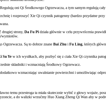
 Regulują oni Qi Środkowego Ogrzewacza, a tym samym regulują cały p
hnię i rozproszyć Xie Qi czynnik patogenny (bardzo przydatne przy 
owana.
 drugiej strony,
Da Fu Pi
działa głównie w celu przywrócenia prawid
ci/wymiotów.
go Ogrzewacza. Są to dobrze znane
Bai Zhu
i
Fu Ling
, których głów
i Su Ye
w ich wysiłkach, aby pozbyć się z ciała Xie Qi czynnika patog
przednie składniki i wzmacniają Środkowy Ogrzewacz.
 dodatkowo wzmacniając uwalnianie powierzchni i umożliwiając odp
dawno temu przestroga ta miała skutecznie wybić z głowy wojaże, po
oryzoncie, a do walizki wrzućmy Huo Xiang Zheng Qi Wan aby w podró