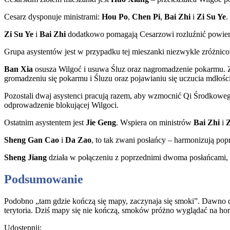
Cesarz dysponuje ministrami:
Hou Po
,
Chen Pi
,
Bai Zhi
i
Zi Su Ye
.
Zi Su Ye
i
Bai Zhi
dodatkowo pomagają Cesarzowi rozluźnić powierzc
Grupa asystentów jest w przypadku tej mieszanki niezwykle zróżnic
Ban Xia
osusza Wilgoć i usuwa Śluz oraz nagromadzenie pokarmu. Z
gromadzeniu się pokarmu i Śluzu oraz pojawianiu się uczucia mdłoś
Pozostali dwaj asystenci pracują razem, aby wzmocnić Qi Środkowe
odprowadzenie blokującej Wilgoci.
Ostatnim asystentem jest
Jie Geng
. Wspiera on ministrów
Bai Zhi
i
Z
Sheng Gan Cao
i
Da Zao
, to tak zwani posłańcy – harmonizują po
Sheng Jiang
działa w połączeniu z poprzednimi dwoma posłańcami,
Podsumowanie
Podobno „tam gdzie kończą się mapy, zaczynaja się smoki”. Dawno 
terytoria. Dziś mapy się nie kończą, smoków próżno wyglądać na h
Udostępnij: