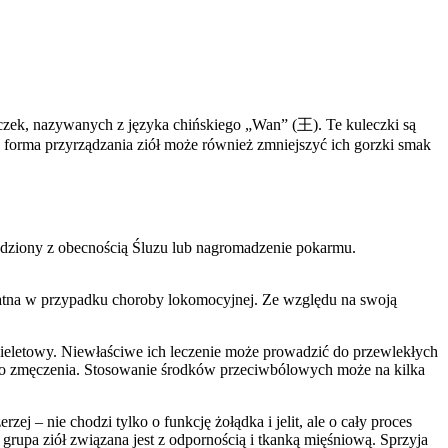
czek, nazywanych z języka chińskiego „Wan” (王). Te kuleczki są
forma przyrządzania ziół może również zmniejszyć ich gorzki smak
edziony z obecnością Śluzu lub nagromadzenie pokarmu.
ydatna w przypadku choroby lokomocyjnej. Ze względu na swoją
ieletowy. Niewłaściwe ich leczenie może prowadzić do przewlekłych
łego zmęczenia. Stosowanie środków przeciwbólowych może na kilka
j – nie chodzi tylko o funkcję żołądka i jelit, ale o cały proces
grupa ziół związana jest z odpornością i tkanką mięśniową. Sprzyja