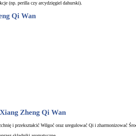
e (np. perilla czy arcydzięgiel dahurski).
heng Qi Wan
o Xiang Zheng Qi Wan
zchnię i przekształcić Wilgoć oraz uregulować Qi i zharmonizować Ś
oprzez składniki aromatyczne.