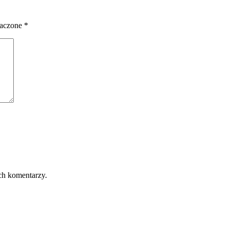
naczone
*
ch komentarzy.