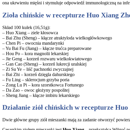
ona ukrwieniu mięśni i stymuluje odpowiedź immunologiczną na infekcj
Zioła chińskie w recepturze Huo Xiang Z
Skład 100 kulek (16,51g):
– Huo Xiang – ziele kłosowca
– Bai Zhu (Sheng) – kłącze atraktyloda wielkogłówkowego
– Chen Pi – owocnia mandarynki
– Yu Bai Fu (Jiang) – kłącze trućca preparowane
– Hou Po – kora magnolii lekarskiej
– Jie Geng – korzeń rozwaru wielkokwiatowego
– Gan Cao (Sheng) – korzeń lukrecji uralskiej
– Zi Su Ye – liść pachnotki zwyczajnej
– Bai Zhi – korzeń dzięgla dahurskiego
– Fu Ling – sklerocjum grzyba poria
– Zong Lu Pi – kora szorstkowca Fortunego
– Da Zao – owoc głożyny pospolitej
– Sheng Jiang – kłącze imbiru lekarskiego
Działanie ziół chińskich w recepturze Hu
Dwie główne grupy ziół mieszanki mają za zadanie otworzyć powier
Cesarskim ziołem mieszanki jest
Huo Xiang
– przekształca Wilgoć p