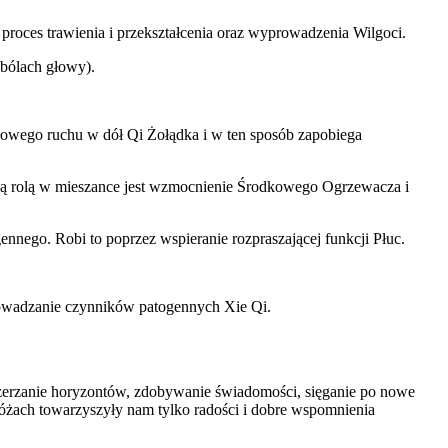
roces trawienia i przekształcenia oraz wyprowadzenia Wilgoci.
bólach głowy).
łowego ruchu w dół Qi Żołądka i w ten sposób zapobiega
ną rolą w mieszance jest wzmocnienie Środkowego Ogrzewacza i
ennego. Robi to poprzez wspieranie rozpraszającej funkcji Płuc.
rowadzanie czynników patogennych Xie Qi.
szerzanie horyzontów, zdobywanie świadomości, sięganie po nowe
żach towarzyszyły nam tylko radości i dobre wspomnienia