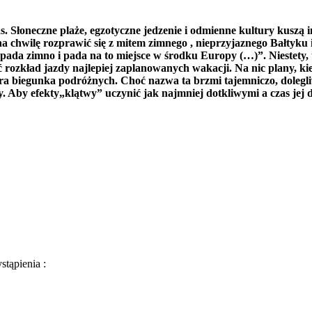
Słoneczne plaże, egzotyczne jedzenie i odmienne kultury kuszą inn
a chwilę rozprawić się z mitem zimnego , nieprzyjaznego Bałtyku 
 i pada zimno i pada na to miejsce w środku Europy (…)”. Niestety,
ć rozkład jazdy najlepiej zaplanowanych wakacji. Na nic plany, k
tra biegunka podróżnych. Choć nazwa ta brzmi tajemniczo, dolegl
Aby efekty„klątwy” uczynić jak najmniej dotkliwymi a czas jej d
tąpienia :