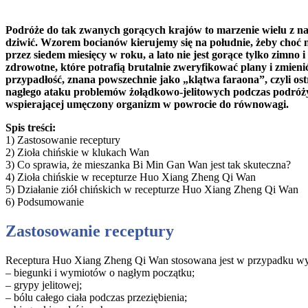
Podróże do tak zwanych gorących krajów to marzenie wielu z nas. 
dziwić. Wzorem bocianów kierujemy się na południe, żeby choć n
przez siedem miesięcy w roku, a lato nie jest gorące tylko zimno
zdrowotne, które potrafią brutalnie zweryfikować plany i zmieni
przypadłość, znana powszechnie jako „klątwa faraona”, czyli os
nagłego ataku problemów żołądkowo-jelitowych podczas podróży. 
wspierającej umęczony organizm w powrocie do równowagi.
Spis treści:
1) Zastosowanie receptury
2) Zioła chińskie w klukach Wan
3) Co sprawia, że mieszanka Bi Min Gan Wan jest tak skuteczna?
4) Zioła chińskie w recepturze Huo Xiang Zheng Qi Wan
5) Działanie ziół chińskich w recepturze Huo Xiang Zheng Qi Wan
6) Podsumowanie
Zastosowanie receptury
Receptura Huo Xiang Zheng Qi Wan stosowana jest w przypadku wys
– biegunki i wymiotów o nagłym początku;
– grypy jelitowej;
– bólu całego ciała podczas przeziębienia;