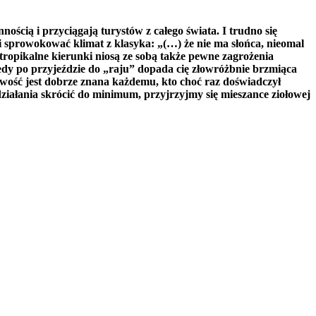
ością i przyciągają turystów z całego świata. I trudno się
i sprowokować klimat z klasyka: „(…) że nie ma słońca, nieomal
 tropikalne kierunki niosą ze sobą także pewne zagrożenia
iedy po przyjeździe do „raju” dopada cię złowróżbnie brzmiąca
iwość jest dobrze znana każdemu, kto choć raz doświadczył
ziałania skrócić do minimum, przyjrzyjmy się mieszance ziołowej