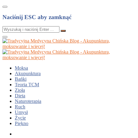
Naciśnij ESC aby zamknąć
Moksa
Akupunktura
Bańki
Teoria TCM
Zioła
Dieta
Naturoterapia
Ruch
Umysł
Życie
Piękno