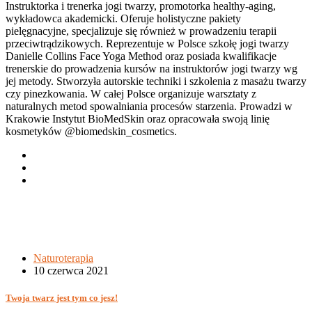
Instruktorka i trenerka jogi twarzy, promotorka healthy-aging,
wykładowca akademicki. Oferuje holistyczne pakiety
pielęgnacyjne, specjalizuje się również w prowadzeniu terapii
przeciwtrądzikowych. Reprezentuje w Polsce szkołę jogi twarzy
Danielle Collins Face Yoga Method oraz posiada kwalifikacje
trenerskie do prowadzenia kursów na instruktorów jogi twarzy wg
jej metody. Stworzyła autorskie techniki i szkolenia z masażu twarzy
czy pinezkowania. W całej Polsce organizuje warsztaty z
naturalnych metod spowalniania procesów starzenia. Prowadzi w
Krakowie Instytut BioMedSkin oraz opracowała swoją linię
kosmetyków @biomedskin_cosmetics.
Naturoterapia
10 czerwca 2021
Twoja twarz jest tym co jesz!