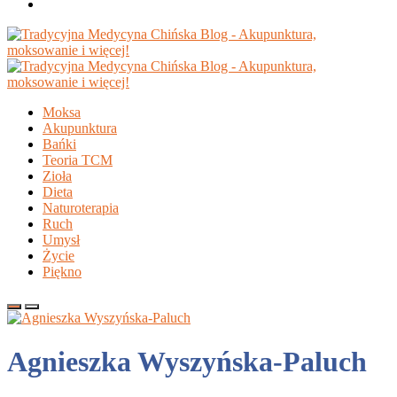
Moksa
Akupunktura
Bańki
Teoria TCM
Zioła
Dieta
Naturoterapia
Ruch
Umysł
Życie
Piękno
Agnieszka Wyszyńska-Paluch