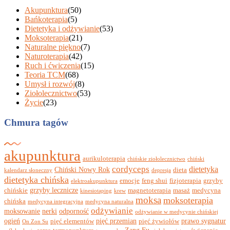
Akupunktura
(50)
Bańkoterapia
(5)
Dietetyka i odżywianie
(53)
Moksoterapia
(21)
Naturalne piękno
(7)
Naturoterapia
(42)
Ruch i ćwiczenia
(15)
Teoria TCM
(68)
Umysł i rozwój
(8)
Ziołolecznictwo
(53)
Życie
(23)
Chmura tagów
akupunktura
aurikuloterapia
chińskie ziołolecznictwo
chiński
cordyceps
dietetyka
Chiński Nowy Rok
dieta
kalendarz słoneczny
depresja
dietetyka chińska
emocje
feng shui
fizjoterapia
grzyby
elektroakupunktura
grzyby lecznicze
chińskie
magnetoterapia
masaż
medycyna
kinesiotaping
krew
moksa
moksoterapia
chińska
medycyna integracyjna
medycyna naturalna
odżywianie
moksowanie
nerki
odporność
odżywianie w medycynie chińskiej
ogień
pięć przemian
prawo sygnatur
pięć elementów
pięć żywiołów
On Zon Su
Zang Fu