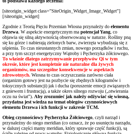
to podstawa każdego leczenia!
[siteorigin_widget class=”SiteOrigin_Widget_Image_Widget”]
[/siteorigin_widget]
Zgodnie z Teorią Pięciu Przemian Wiosna przynależy do
elementu
Drzewa
. W aspekcie energetycznym ma
potencjał Yang
, co
objawia się silną aktywnością obserwowaną w naturze. Rośliny pną
się ku górze i nabierają zielonych barw, zwierzęta wybudzają się z
uśpienia. To czas nieustannych zmian, nowego porządków i ruchu,
a przy tym szczyt energetyczny Wątroby i Pęcherzyka żółciowego.
To właśnie dlatego zatrzymywanie przepływów Qi w tym
okresie, które jest kompletnie nie naturalne dla żywych
organizmów, ma szczególne konsekwencje w aspektach
zdrowotnych.
Wiosna to czas oczyszczania zarówno ciała
(organizm gotowy jest na pozbycie się zbędnych kilogramów i
toksycznych substancji) jak i ducha (poruszenie emocji związanych
z gniewem i frustracją), a także okres silnego rozwoju („otwierania
oczu na świat”).
Aby zrozumieć jak należy odżywiać się wiosną,
przydatna jest wiedza na temat obiegów czynnościowych
elementu Drzewa i ich funkcji w zakresie TCM.
Obieg czynnościowy Pęcherzyka Żółciowego
, czyli narząd i
przynależny do niego meridian (co oznacz, że po usunięciu narządu,
w dalszej części mamy meridian, który sprawuje część funkcji), są
ściśle zależne od pracy wątroby. Fizjologicznie główną funkcją