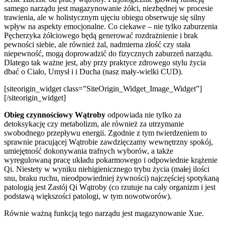
samego narządu jest magazynowanie żółci, niezbędnej w procesie
trawienia, ale w holistycznym ujęciu obiegu obserwuje się silny
wpływ na aspekty emocjonalne. Co ciekawe – nie tylko zaburzenia
Pęcherzyka żółciowego będą generować rozdrażnienie i brak
pewności siebie, ale również żal, nadmierna złość czy stała
niepewność, mogą doprowadzić do fizycznych zaburzeń narządu.
Dlatego tak ważne jest, aby przy praktyce zdrowego stylu życia
dbać o Ciało, Umysł i i Ducha (nasz mały-wielki CUD).
[siteorigin_widget class=”SiteOrigin_Widget_Image_Widget”]
[/siteorigin_widget]
Obieg czynnościowy Wątroby
odpowiada nie tylko za
detoksykację czy metabolizm, ale również za utrzymanie
swobodnego przepływu energii. Zgodnie z tym twierdzeniem to
sprawnie pracującej Wątrobie zawdzięczamy wewnętrzny spokój,
umiejętność dokonywania trafnych wyborów, a także
wyregulowaną pracę układu pokarmowego i odpowiednie krążenie
Qi. Niestety w wyniku niehigienicznego trybu życia (małej ilości
snu, braku ruchu, nieodpowiedniej żywności) najczęściej spotykaną
patologią jest Zastój Qi Wątroby (co rzutuje na cały organizm i jest
podstawą większości patologi, w tym nowotworów).
Równie ważną funkcją tego narządu jest magazynowanie Xue.