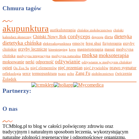
Chmura tagów
akupunktura
aurikuloterapia
chińskie ziołolecznictwo
chiński
cordyceps
dietetyka
Chiński Nowy Rok
dieta
kalendarz słoneczny
depresja
dietetyka chińska
emocje
feng shui
fizjoterapia
grzyby
elektroakupunktura
grzyby lecznicze
chińskie
magnetoterapia
masaż
medycyna
kinesiotaping
krew
moksa
moksoterapia
chińska
medycyna integracyjna
medycyna naturalna
odżywianie
moksowanie
nerki
odporność
odżywianie w medycynie chińskiej
ogień
pięć przemian
prawo sygnatur
pięć elementów
pięć żywiołów
On Zon Su
Zang Fu
serce
termopunktura
ćwiczenia
refleksologia
twarz
ucho
ziołolecznictwo
Żołądek
Partnerzy:
O nas
TCMblog.pl to blog w całości poświęcony zdrowiu oraz
tradycyjnym i naturalnym sposobom leczenia, wykorzystującym
naturalne zdolności regeneracyjne i odpornościowe organizmu.