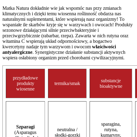
Matka Natura dokładnie wie jak wspomóc nas przy zmianach
klimatycznych i dzięki temu wiosenna roślinność obdarza nas
naturalnymi suplementami, które wspierają nasz organizmy! To
wspaniałe ile skarbów kryje się w warzywach i owocach! Produkty
sezonowe działającymi silnie przeciwbakteryjnie i
przeciwgrzybicznie (rabarbar, rzepa). Zawarta w nich rutyna oraz
witamina C wspierają układ odpornościowy, a bogactwo
kwercetyny nadaje tym warzywom i owocom
właściwości
antyalergiczne
. Synergistyczne działanie substancji aktywnych
wspiera osłabiony organizm przed chorobami cywilizacyjnymi.
przydładowe
substancje
produkty
termika/smak
bioaktywne
wiosenne
sparagina,
Szparagi
neutralna /
rutyna,
(Asparagus
słodki-gorzki
kumaryny,