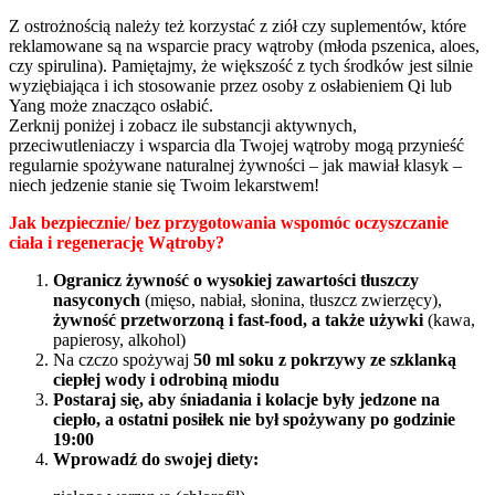
Z ostrożnością należy też korzystać z ziół czy suplementów, które
reklamowane są na wsparcie pracy wątroby (młoda pszenica, aloes,
czy spirulina). Pamiętajmy, że większość z tych środków jest silnie
wyziębiająca i ich stosowanie przez osoby z osłabieniem Qi lub
Yang może znacząco osłabić.
Zerknij poniżej i zobacz ile substancji aktywnych,
przeciwutleniaczy i wsparcia dla Twojej wątroby mogą przynieść
regularnie spożywane naturalnej żywności – jak mawiał klasyk –
niech jedzenie stanie się Twoim lekarstwem!
Jak bezpiecznie/ bez przygotowania wspomóc oczyszczanie
ciała i regenerację Wątroby?
Ogranicz żywność o wysokiej zawartości tłuszczy
nasyconych
(mięso, nabiał, słonina, tłuszcz zwierzęcy),
żywność przetworzoną i fast-food, a także używki
(kawa,
papierosy, alkohol)
Na czczo spożywaj
50 ml soku z pokrzywy ze szklanką
ciepłej wody i odrobiną miodu
Postaraj się, aby śniadania i kolacje były jedzone na
ciepło, a ostatni posiłek nie był spożywany po godzinie
19:00
Wprowadź do swojej diety: