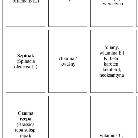
officinalis L.)
kwercetyna
foliany,
witamina E i
Szpinak
chłodna /
K, beta-
(Spinacia
kwaśny
karoten,
oleracea L.)
kemferol,
neoksantyna
Czarna
rzepa
(Brassica
rapa subsp.
rapa),
witamina C,