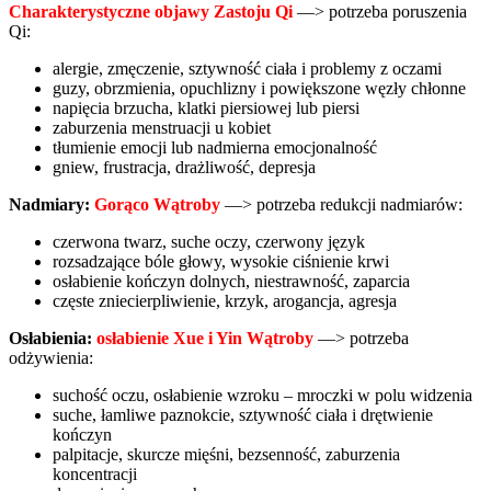
Charakterystyczne objawy Zastoju Qi
—> potrzeba poruszenia
Qi:
alergie, zmęczenie, sztywność ciała i problemy z oczami
guzy, obrzmienia, opuchlizny i powiększone węzły chłonne
napięcia brzucha, klatki piersiowej lub piersi
zaburzenia menstruacji u kobiet
tłumienie emocji lub nadmierna emocjonalność
gniew, frustracja, drażliwość, depresja
Nadmiary:
Gorąco Wątroby
—> potrzeba redukcji nadmiarów:
czerwona twarz, suche oczy, czerwony język
rozsadzające bóle głowy, wysokie ciśnienie krwi
osłabienie kończyn dolnych, niestrawność, zaparcia
częste zniecierpliwienie, krzyk, arogancja, agresja
Osłabienia:
osłabienie Xue i Yin Wątroby
—> potrzeba
odżywienia:
suchość oczu, osłabienie wzroku – mroczki w polu widzenia
suche, łamliwe paznokcie, sztywność ciała i drętwienie
kończyn
palpitacje, skurcze mięśni, bezsenność, zaburzenia
koncentracji