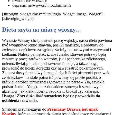
dzwonienie w uszach
depresja, nerwowość i rozdrażnienie
[siteorigin_widget class=”SiteOrigin_Widget_Image_Widget”]
[/siteorigin_widget]
Dieta szyta na miarę wiosny…
W czasie Wiosny chcąc ułatwić pracę wątroby, nasza dieta powinna
być wyjątkowo lekko strawna, posiłki mniejsze, a produkty od
zwierzęce częściowo zastąpione świeżymi, surowymi warzywami i
kiełkami. Należy pamiętać, iż zbyt ciężko strawne potrawy będą
zaburzały pracę zarówno wątroby, jak i pęcherzyka żółciowego,
uniemożliwiając im ich podstawowe funkcje, a także mogą
prowadzić do kolek, gorączki czy nawet zatruć pokarmowych.
Zamiast tłustych zimowych zup, dużych ilości pieczeni i potrawek
ze strączków- na stole pojawiać powinny się proste posiłki, o
krótkiej obróbce termicznej (gotowanie na parze – Yin, szybkie
podsmażenie – Yang), ale z dodatkiem surowych sezonowych
akcentów, jak kiełki lucerny, rzodkiew, brokuł czy kalarepa.
Uwaga! Zbyt duża ilość surowizny będzie prowadziła do
osłabienia trawienia.
Smakiem przynależnym do
Przemiany Drzewa jest smak
Kwaśny
, którego kierunek działania jest dośrodkowy (ściągający) i