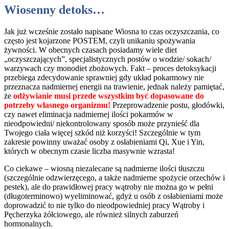
Wiosenny detoks…
Jak już wcześnie zostało napisane Wiosna to czas oczyszczania, co
często jest kojarzone POSTEM, czyli unikaniu spożywania
żywności. W obecnych czasach posiadamy wiele diet
„oczyszczających”, specjalistycznych postów o wodzie/ sokach/
warzywach czy monodiet zbożowych. Fakt – proces detoksykacji
przebiega zdecydowanie sprawniej gdy układ pokarmowy nie
przeznacza nadmiernej energii na trawienie, jednak należy pamiętać,
że
odżywianie musi przede wszystkim być dopasowane do
potrzeby własnego organizmu!
Przeprowadzenie postu, głodówki,
czy nawet eliminacja nadmiernej ilości pokarmów w
nieodpowiedni/ niekontrolowany sposób może przynieść dla
Twojego ciała więcej szkód niż korzyści! Szczególnie w tym
zakresie powinny uważać osoby z osłabieniami Qi, Xue i Yin,
których w obecnym czasie liczba masywnie wzrasta!
Co ciekawe – wiosną niezalecane są nadmierne ilości tłuszczu
(szczególnie odzwierzęcego, a także nadmierne spożycie orzechów i
pestek), ale do prawidłowej pracy wątroby nie można go w pełni
(długoterminowo) wyeliminować, gdyż u osób z osłabieniami może
doprowadzić to nie tylko do nieodpowiedniej pracy Wątroby i
Pęcherzyka żółciowego, ale również silnych zaburzeń
hormonalnych.