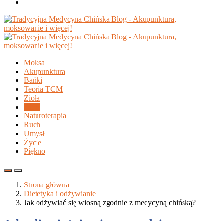
Moksa
Akupunktura
Bańki
Teoria TCM
Zioła
Dieta
Naturoterapia
Ruch
Umysł
Życie
Piękno
Strona główna
Dietetyka i odżywianie
Jak odżywiać się wiosną zgodnie z medycyną chińską?