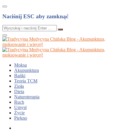
Naciśnij ESC aby zamknąć
Moksa
Akupunktura
Bańki
Teoria TCM
Zioła
Dieta
Naturoterapia
Ruch
Umysł
Życie
Piękno