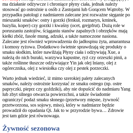
ma działanie odżywcze i chroniące płyny ciała, jednak należy
stosować go ostrożnie u osób z Zastojami lub Gorącem Wątroby. W
przypadku patologi z nadmiarem zalecane jest rozważne sięganie po
mieszanki smaków: ostry i gorzki (fenkuł, rozmaryn, kminek,
bazylia, koper) czy gorzki i kwaśny (ocet, grejpfrut). Dużą role w
poruszaniu zastojów, ściąganiu stanów zapalnych i obrzęków mają
kiełki zbóż, fasole mung, adzuki, a także namoczone nasiona.
Zalecane jest również wprowadzenia do jadłospisu żyta, amarantusa
i komosy ryżowa. Dodatkowo świetnie sprawdzają się produkty o
smaku słodkim, które nawilżają Płyny ciała i odżywiają Xue, a
należą do nich buraki, warzywa kapustne, ryż czy orzeszki pinii, a
także roślinne tłuszcze odżywiające Yin jak olej lniany, olej z
ogórecznika, olej z wiesiołka czy olej z pestek porzeczki.
Warto jednak wiedzieć, iż mimo szerokiej palety zalecanych
smaków, należy ostrożnie korzystać ze smaku ostrego (np. ostre
papryczki, pieprz czy goździki), aby nie dopuścić do nadmiaru Yang
lub zbyt silnego otwarcia powierzchni, a także świadomie
ograniczyć podaż smaku słonego (przetwory mięsne, żywność
przetworzona, sos sojowy, miso), który w nadmiarze będzie
prowadził do opadania Qi. Jak to w przyrodzie bywa… Zdrowie
jest tam gdzie jest równowaga.
Żywność sezonowa