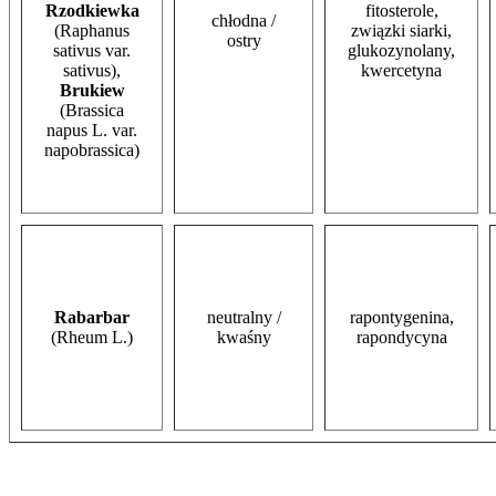
Rzodkiewka
fitosterole,
chłodna /
(Raphanus
związki siarki,
ostry
sativus var.
glukozynolany,
sativus),
kwercetyna
Brukiew
(Brassica
napus L. var.
napobrassica)
Rabarbar
neutralny /
rapontygenina,
(Rheum L.)
kwaśny
rapondycyna