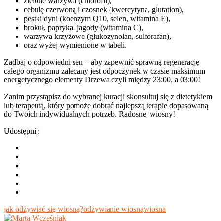
zielone warzywa (chlorofil),
cebulę czerwoną i czosnek (kwercytyna, glutation),
pestki dyni (koenzym Q10, selen, witamina E),
brokuł, papryka, jagody (witamina C),
warzywa krzyżowe (glukozynolan, sulforafan),
oraz wyżej wymienione w tabeli.
Zadbaj o odpowiedni sen – aby zapewnić sprawną regenerację
całego organizmu zalecany jest odpoczynek w czasie maksimum
energetycznego elementy Drzewa czyli między 23:00, a 03:00!
Zanim przystąpisz do wybranej kuracji skonsultuj się z dietetykiem
lub terapeutą, który pomoże dobrać najlepszą terapie dopasowaną
do Twoich indywidualnych potrzeb. Radosnej wiosny!
Udostępnij:
jak odżywiać się wiosną?
odżywianie wiosną
wiosna