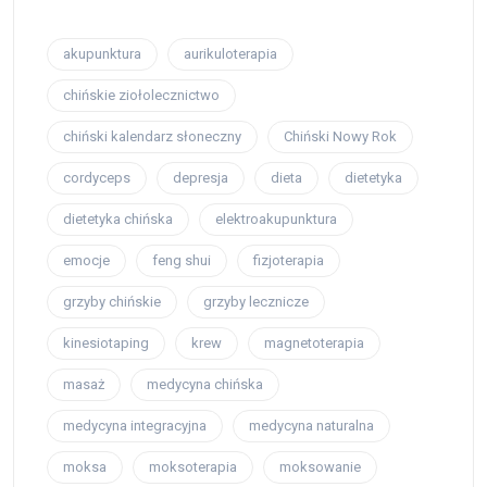
akupunktura
aurikuloterapia
chińskie ziołolecznictwo
chiński kalendarz słoneczny
Chiński Nowy Rok
cordyceps
depresja
dieta
dietetyka
dietetyka chińska
elektroakupunktura
emocje
feng shui
fizjoterapia
grzyby chińskie
grzyby lecznicze
kinesiotaping
krew
magnetoterapia
masaż
medycyna chińska
medycyna integracyjna
medycyna naturalna
moksa
moksoterapia
moksowanie