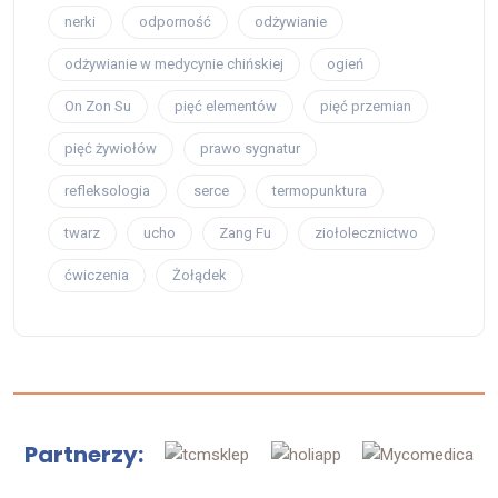
nerki
odporność
odżywianie
odżywianie w medycynie chińskiej
ogień
On Zon Su
pięć elementów
pięć przemian
pięć żywiołów
prawo sygnatur
refleksologia
serce
termopunktura
twarz
ucho
Zang Fu
ziołolecznictwo
ćwiczenia
Żołądek
Partnerzy: